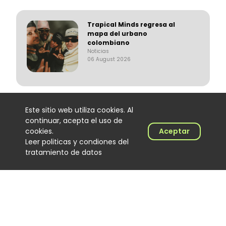
Trapical Minds regresa al
mapa del urbano
colombiano
Noticias
06 August 2026
Este sitio web utiliza cookies. Al
El Hijo de Juana: el
continuar, acepta el uso de
merenguero dominicano que
encontró en Colombia un
cookies.
Aceptar
nuevo escenario
Leer politicas y condiones del
Noticias
tratamiento de datos
06 August 2026
‘Calidad de exportación’, lo
nuevo de Los Primos de la
Perla
Noticias