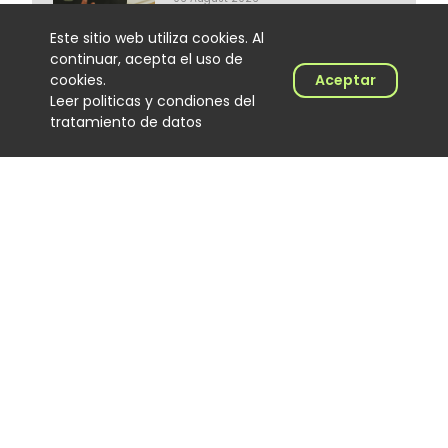
Este sitio web utiliza cookies. Al
continuar, acepta el uso de
cookies.
Aceptar
Leer politicas y condiones del
El Hijo de Juana: el
tratamiento de datos
merenguero dominicano que
encontró en Colombia un
nuevo escenario
Noticias
06 August 2026
‘Calidad de exportación’, lo
nuevo de Los Primos de la
Perla
Noticias
06 August 2026