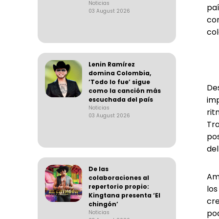
Noticias
pa
03 August 2026
con
co
Lenin Ramírez
domina Colombia,
‘Todo lo fue’ sigue
De
como la canción más
im
escuchada del país
Noticias
rit
03 August 2026
Tr
po
del
De las
Amb
colaboraciones al
repertorio propio:
lo
Kingtana presenta ‘El
cr
chingón’
po
Noticias