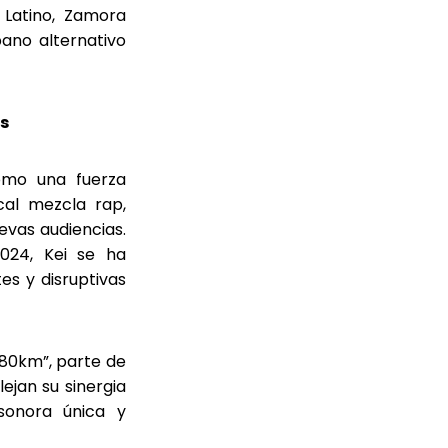
 Latino, Zamora
bano alternativo
os
omo una fuerza
cal mezcla rap,
evas audiencias.
024, Kei se ha
s y disruptivas
180km”, parte de
lejan su sinergia
sonora única y