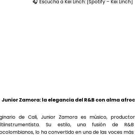
🎧 Escucha a Kei Linch: [Spotify – Kei Linch]
Junior Zamora: la elegancia del R&B con alma afr
iginario de Cali, Junior Zamora es músico, producto
ltiinstrumentista. Su estilo, una fusión de R&
ocolombianos, lo ha convertido en una de las voces más