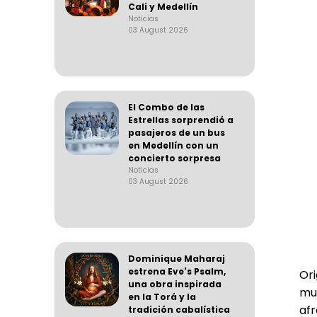
Cali y Medellín
Noticias
03 August 2026
El Combo de las
Estrellas sorprendió a
pasajeros de un bus
en Medellín con un
concierto sorpresa
Noticias
03 August 2026
Dominique Maharaj
estrena Eve's Psalm,
Or
una obra inspirada
mu
en la Torá y la
afr
tradición cabalística