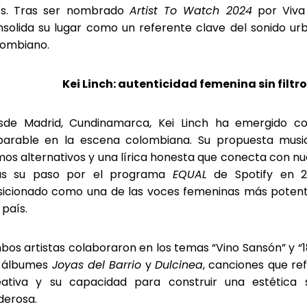
ís. Tras ser nombrado
Artist To Watch 2024
por Viva
solida su lugar como un referente clave del sonido ur
lombiano.
Kei Linch: autenticidad femenina sin filtr
sde Madrid, Cundinamarca, Kei Linch ha emergido c
parable en la escena colombiana. Su propuesta musi
mos alternativos y una lírica honesta que conecta con nu
as su paso por el programa
EQUAL
de Spotify en 2
sicionado como una de las voces femeninas más potente
 país.
os artistas colaboraron en los temas “Vino Sansón” y “
s álbumes
Joyas del Barrio
y
Dulcinea
, canciones que ref
eativa y su capacidad para construir una estética 
derosa.