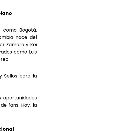
biano
es como Bogotá,
ombia nace del
ior Zamora y Kei
cados como Luis
reo.
y Sellos para la
s oportunidades
de fans. Hoy, la
cional