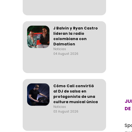
J Balvin y Ryan Castro
lideran la radio
colombiana con
Dalmation
Noticias
04 August 2026
Cómo Cali convirtió
al DJ de salsa en
protagonista de una
JU
cultura musical única
Noticias
DE
03 August 2026
Spo