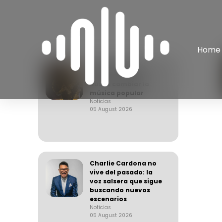
Home
Joan Manuel y la
generación que
busca cambiar la
música popular
Noticias
05 August 2026
Charlie Cardona no
vive del pasado: la
voz salsera que sigue
buscando nuevos
escenarios
Noticias
05 August 2026