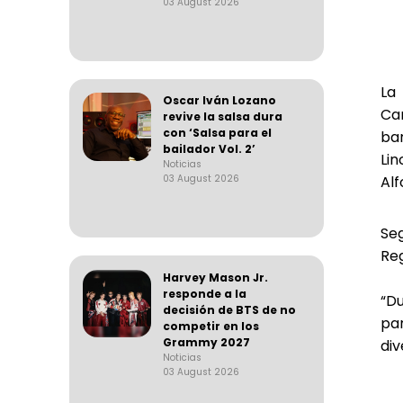
03 August 2026
La
Oscar Iván Lozano
Ca
revive la salsa dura
con ‘Salsa para el
bar
bailador Vol. 2’
Li
Noticias
03 August 2026
Alf
Seg
Reg
Harvey Mason Jr.
responde a la
“D
decisión de BTS de no
par
competir en los
Grammy 2027
div
Noticias
03 August 2026