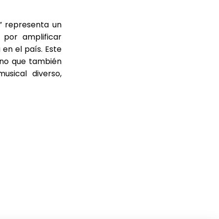
o” representa un
por amplificar
en el país. Este
 sino que también
sical diverso,