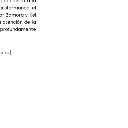
 el centro a la
ransformando el
ior Zamora y Kei
 atención de la
y profundamente
mora]