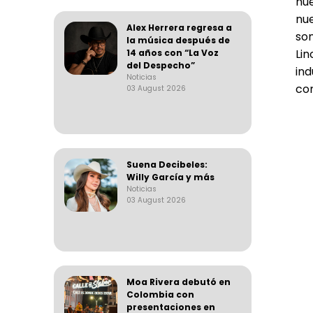
nu
nu
Alex Herrera regresa a
son
la música después de
Li
14 años con “La Voz
del Despecho”
in
Noticias
con
03 August 2026
Suena Decibeles:
Willy García y más
Noticias
03 August 2026
Moa Rivera debutó en
Colombia con
presentaciones en