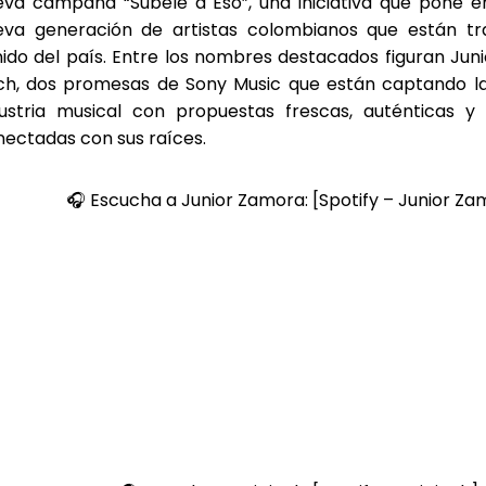
eva campaña “Súbele a Eso”, una iniciativa que pone en
eva generación de artistas colombianos que están t
ido del país. Entre los nombres destacados figuran Jun
nch, dos promesas de Sony Music que están captando la
dustria musical con propuestas frescas, auténticas 
ectadas con sus raíces.
🎧 Escucha a Junior Zamora: [Spotify – Junior Za