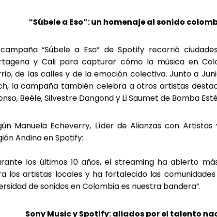
“Súbele a Eso”: un homenaje al sonido colom
 campaña “Súbele a Eso” de Spotify recorrió ciudad
rtagena y Cali para capturar cómo la música en Col
rio, de las calles y de la emoción colectiva. Junto a Jun
nch, la campaña también celebra a otros artistas desta
onso, Beéle, Silvestre Dangond y Li Saumet de Bomba Esté
ún Manuela Echeverry, Líder de Alianzas con Artistas 
ión Andina en Spotify:
urante los últimos 10 años, el streaming ha abierto má
a los artistas locales y ha fortalecido las comunidades 
ersidad de sonidos en Colombia es nuestra bandera”.
Sony Music y Spotify: aliados por el talento na