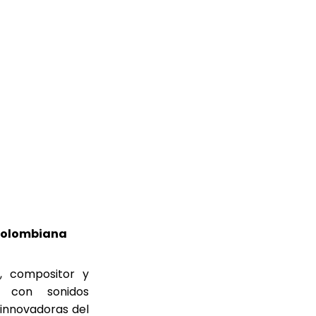
ocolombiana
r, compositor y
B con sonidos
 innovadoras del