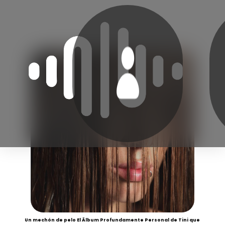
Un mechón de pelo El Ãlbum Profundamente Personal de Tini que