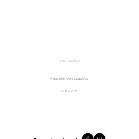
Fuente: Decibeles
Redacción: Angie Castañeda
12
Abril
2024