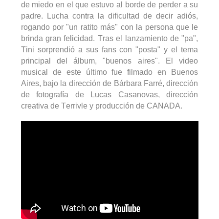
de miedo en el que estuvo al borde de perder a su
padre. Lucha contra la dificultad de decir adiós,
rogando por "un ratito más" con la persona que le
brinda gran felicidad. Tras el lanzamiento de "
pa
",
Tini
sorprendió a sus fans con "posta" y el tema
principal del álbum, "buenos aires". El video
musical de este último fue filmado en Buenos
Aires, bajo la dirección de Bárbara Farré, dirección
de fotografía de Lucas Casanovas, dirección
creativa de
Terrivle
y producción de CANADA.