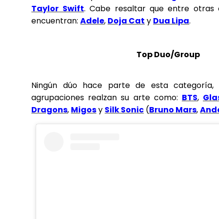
Taylor Swift
. Cabe resaltar que entre otras 
encuentran:
Adele
,
Doja Cat
y
Dua Lipa
.
Top Duo/Group
Ningún dúo hace parte de esta categoría, p
agrupaciones realzan su arte como:
BTS
,
Gla
Dragons
,
Migos
y
Silk Sonic
(
Bruno Mars
,
And