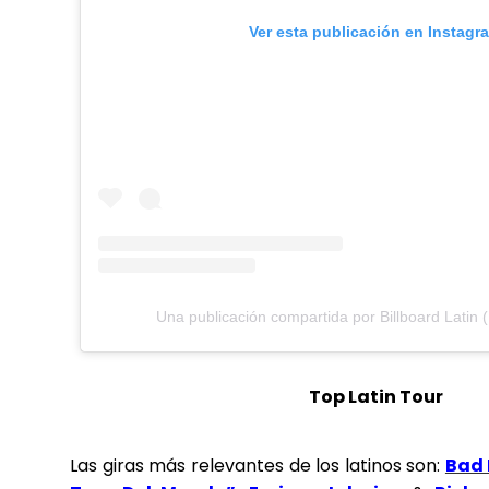
Ver esta publicación en Instagr
Una publicación compartida por Billboard Latin (
Top Latin Tour
Las giras más relevantes de los latinos son:
Bad