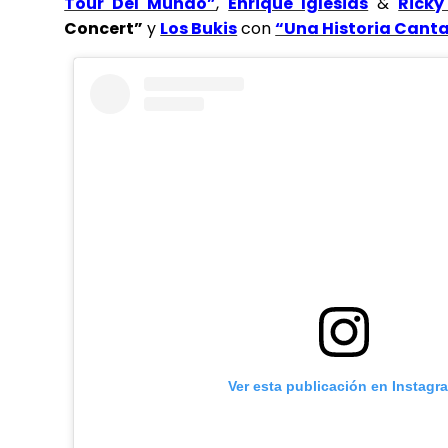
Tour Del Mundo”
,
Enrique Iglesias
&
Ricky
Concert”
y
Los Bukis
con
“Una Historia Cant
Ver esta publicación en Instagr