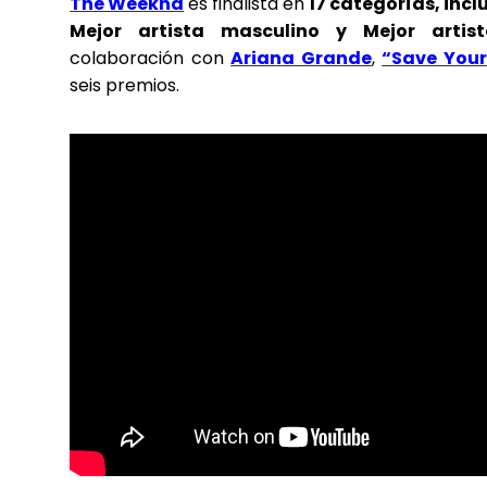
The Weeknd
es finalista en
17 categorías, incl
Mejor artista masculino y Mejor arti
colaboración con
Ariana Grande
,
“Save Your
seis premios.