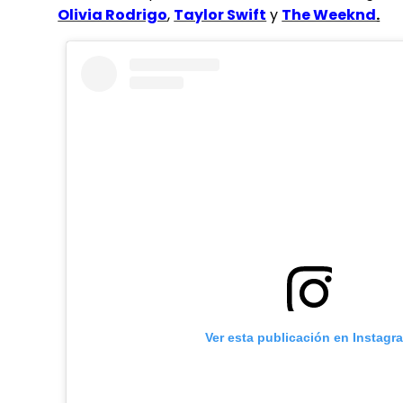
Olivia Rodrigo
,
Taylor Swift
y
The Weeknd
.
Ver esta publicación en Instagr