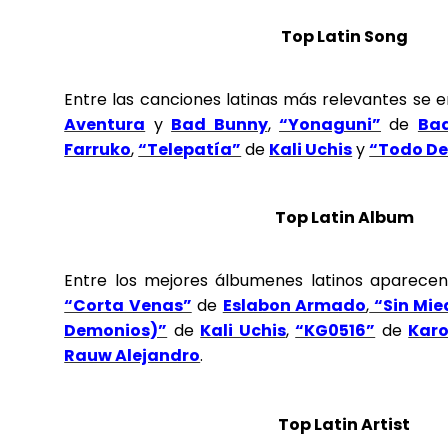
Top Latin Song
Entre las canciones latinas más relevantes se 
Aventura
y
Bad Bunny
,
“Yonaguni”
de
Ba
Farruko
,
“Telepatía”
de
Kali Uchis
y
“Todo De
Top Latin Album
Entre los mejores álbumenes latinos aparece
“Corta Venas”
de
Eslabon Armado
,
“Sin Mie
Demonios)”
de
Kali Uchis
,
“KG0516”
de
Karo
Rauw Alejandro
.
Top Latin Artist