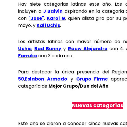
Hay siete categorias latinas este año. Los c
incluyen a
J Balvin
aspirando en la categoria 
con
"Jose"
,
Karol G
, quien alista gira por su 
mayo, y
Kali Uchis
.
Los artistas latinos con mayor número de 
Uchis
,
Bad Bunny
y
Rauw Alejandro
con 4.
Farruko
con 3 cada uno.
Para destacar la única presencia del Regio
50
,
Eslabon Armado
y
Grupo Firme
aparec
categoría de
Mejor Grupo/Duo del Año
.
Nuevas categorías
Este año se dieron a conocer cinco nuevas cat