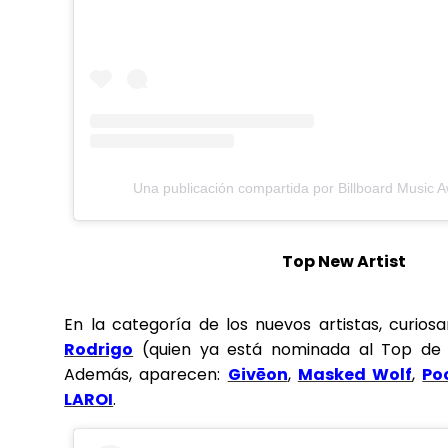
Una publicación compartida por Billboard Music
Top New Artist
En la categoría de los nuevos artistas, curio
Rodrigo
(quien ya está nominada al Top de l
Además, aparecen:
Givēon
,
Masked Wolf
,
Po
LAROI
.