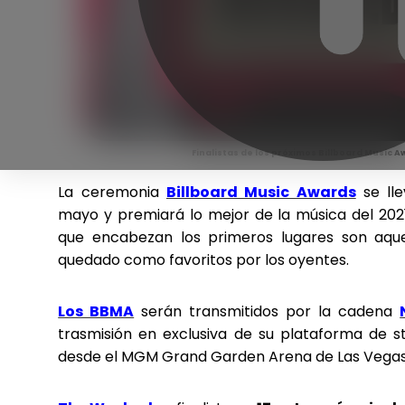
Finalistas de los próximos Billboard Music 
La ceremonia
Billboard Music Awards
se lle
mayo y premiará lo mejor de la música del 2021
que encabezan los primeros lugares son aque
quedado como favoritos por los oyentes.
Los BBMA
serán transmitidos por la cadena
trasmisión en exclusiva de su plataforma de s
desde el MGM Grand Garden Arena de Las Vegas