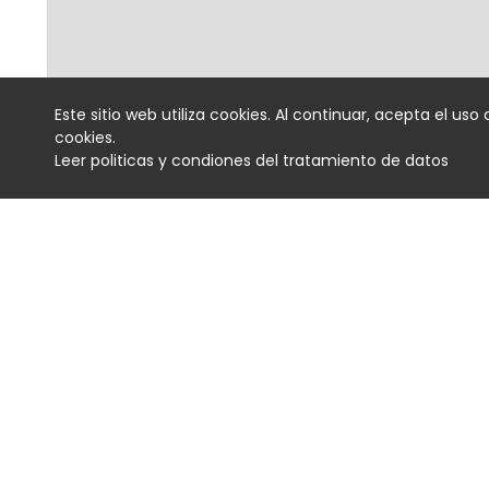
Este sitio web utiliza cookies. Al continuar, acepta el uso 
cookies.
Leer politicas y condiones del tratamiento de datos
Cómo Cali convirtió al DJ d
protagonista de una cultu
Noticias
03 August 2026