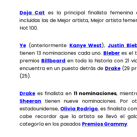
Doja Cat
es la principal finalista femenina
incluidas las de Mejor artista, Mejor artista feme
Hot 100.
Ye
(anteriormente
Kanye West
),
Justin Bie
tienen 13 nominaciones cada uno.
Bieber
es el 
premios
Billboard
en toda la historia con 21 vi
encuentra en un puesto detrás de
Drake
(29 pr
(25).
Drake
es finalista en
11 nominaciones
, mient
Sheeran
tienen nueve nominaciones. Por ot
estadounidense,
Olivia Rodrigo
, es finalista c
cabe recordar que la artista se llevó el ga
categoría en los pasados
Premios Grammy
.