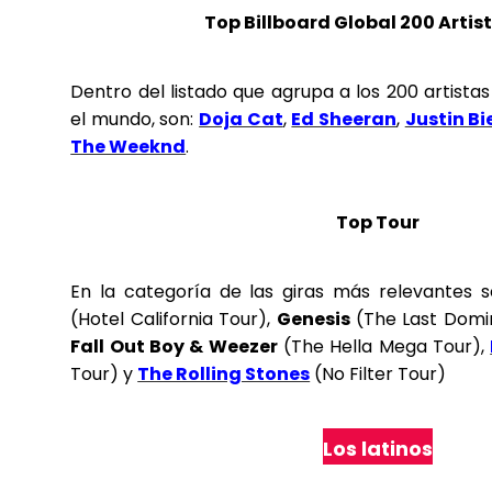
Top Billboard Global 200 Artis
Dentro del listado que agrupa a los 200 artista
el mundo, son:
Doja Cat
,
Ed Sheeran
,
Justin Bi
The Weeknd
.
Top Tour
En la categoría de las giras más relevantes 
(Hotel California Tour),
Genesis
(The Last Domi
Fall Out Boy & Weezer
(The Hella Mega Tour),
Tour) y
The Rolling Stones
(No Filter Tour)
Los latinos