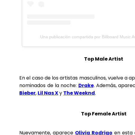
Una publicación compartida por Billboard Music
Top Male Artist
En el caso de los artistas masculinos, vuelve a 
nominados de la noche:
Drake
. Además, apare
Bieber
,
Lil Nas X
y
The Weeknd
.
Top Female Artist
Nuevamente, aparece
Olivia Rodrigo
en esta 