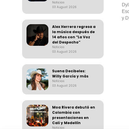
Noticias
Dy
03 August 2026
Es
y
D
Alex Herrera regresa a
la música después de
14 años con “La Voz
del Despecho”
Noticias
03 August 2026
Suena Decibeles:
Willy García y más
Noticias
03 August 2026
Moa Rivera debutó en
Colombia con
presentaciones en
Cali y Medellín
Noticias