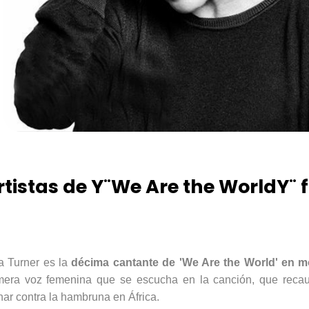
rtistas de Y¨We Are the WorldY¨ 
a Turner es la
décima cantante de '
We
Are
the
World
' en m
mera voz femenina que se escucha en la canción, que recau
har contra la hambruna en África.