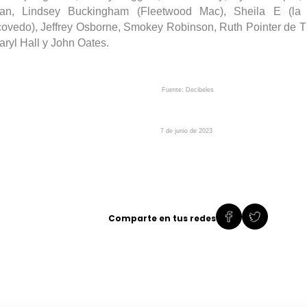
lan, Lindsey Buckingham (
Fleetwood
Mac), Sheila E (la t
covedo
), Jeffrey Osborne,
Smokey
Robinson, Ruth Pointer de
T
aryl
Hall y John
Oates
.
Fuente: Decibeles
7 de junio de 2023
Comparte en tus redes