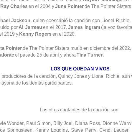
r
Ray Charles
en el 2004 y
June Pointer
de
The
Pointer
Sisters
chael Jackson
, quien coescribió la canción con Lionel Richie,
uido por
Al
Jarreau
en el 2017,
James Ingram
(la voz favori
el 2019 y
Kenny Rogers
en el 2020.
ta Pointer
de
The
Pointer
Sisters
murió en diciembre del 2022,
afonte
el pasado 25 de abril y ahora
Tina Turner.
LOS QUE QUEDAN VIVOS
 productores de la canción, Quincy Jones y Lionel Richie, aún 
mayoría de los demás participantes.
Los otros cantantes de la canción son:
vie Wonder, Paul
Simon
, Billy Joel, Diana Ross, Dionne Warw
ce Springsteen, Kenny
Loggins
, Steve Perry, Cyndi
Lauper
,