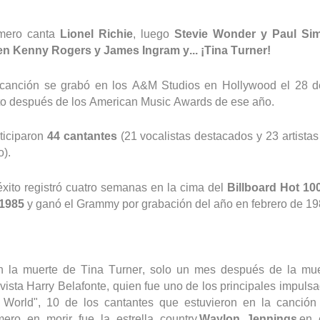
mero canta
Lionel Richie
, luego
Stevie Wonder y Paul
Si
n Kenny Rogers y James Ingram y... ¡Tina Turner!
canción se grabó en los A&M
Studios
en Hollywood el 28 d
to después de los American Music
Awards
de ese año.
ticiparon
44 cantantes
(21 vocalistas destacados y 23 artistas
o).
éxito registró cuatro semanas en la cima del
Billboard
Hot 100
 1985
y ganó el Grammy por grabación del año en febrero de 19
 la muerte de Tina Turner, solo un mes después de la mue
ivista Harry
Belafonte
, quien fue uno de los principales impuls
World
", 10 de los cantantes que estuvieron en la canción 
mero en morir fue la estrella country
Waylon Jennings
en 