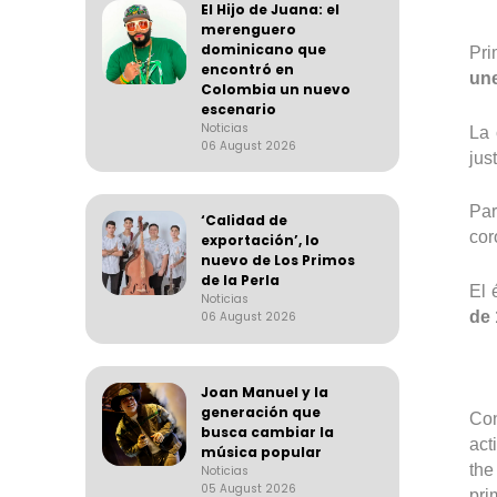
El Hijo de Juana: el
merenguero
dominicano que
Pri
encontró en
une
Colombia un nuevo
escenario
Noticias
La 
06 August 2026
jus
Par
‘Calidad de
cor
exportación’, lo
nuevo de Los Primos
de la Perla
El 
Noticias
de
06 August 2026
Joan Manuel y la
generación que
Con
busca cambiar la
act
música popular
the
Noticias
05 August 2026
pri