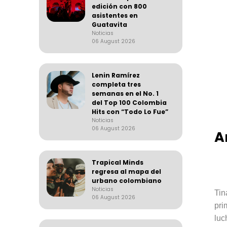
edición con 800
asistentes en
Guatavita
Noticias
06 August 2026
Lenin Ramírez
completa tres
semanas en el No. 1
del Top 100 Colombia
Hits con “Todo Lo Fue”
Noticias
06 August 2026
A
Trapical Minds
regresa al mapa del
urbano colombiano
Noticias
Tin
06 August 2026
pri
luc