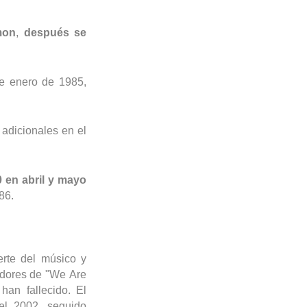
mon
,
después se
e enero de 1985,
 adicionales en el
 en abril y mayo
86.
rte del músico y
adores de "
We
Are
han fallecido. El
el 2002, seguido