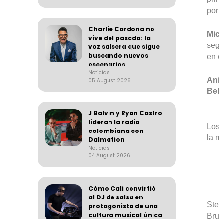
po
Charlie Cardona no
Mi
vive del pasado: la
seg
voz salsera que sigue
buscando nuevos
en 
escenarios
Noticias
Ani
05 August 2026
Bel
J Balvin y Ryan Castro
lideran la radio
Los
colombiana con
la 
Dalmation
Noticias
04 August 2026
Cómo Cali convirtió
al DJ de salsa en
Ste
protagonista de una
cultura musical única
Bru