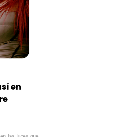
así en
re
 en las luces que