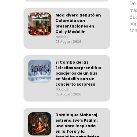
De 
más
Moa Rivera debutó en
Buc
Colombia con
pop
presentaciones en
con
Cali y Medellín
Noticias
03 August 2026
El Combo de las
Estrellas sorprendió a
pasajeros de un bus
en Medellín con un
concierto sorpresa
Noticias
03 August 2026
Dominique Maharaj
estrena Eve's Psalm,
una obra inspirada
en la Torá y la
tradición cabalística