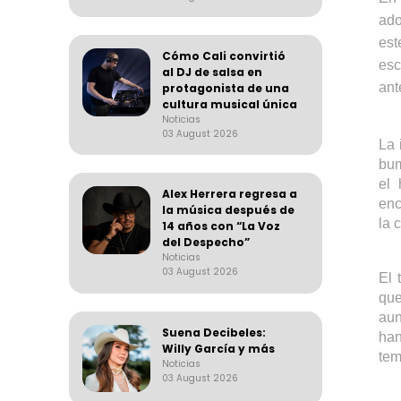
ado
est
Cómo Cali convirtió
esc
al DJ de salsa en
ant
protagonista de una
cultura musical única
Noticias
03 August 2026
La 
bum
el 
Alex Herrera regresa a
enc
la música después de
la 
14 años con “La Voz
del Despecho”
Noticias
03 August 2026
El 
qu
aun
Suena Decibeles:
han
Willy García y más
tem
Noticias
03 August 2026