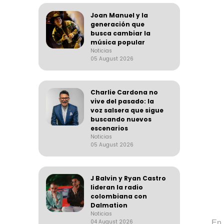
Joan Manuel y la
generación que
busca cambiar la
música popular
Noticias
05 August 2026
Charlie Cardona no
vive del pasado: la
voz salsera que sigue
buscando nuevos
escenarios
Noticias
05 August 2026
J Balvin y Ryan Castro
lideran la radio
colombiana con
Dalmation
Noticias
04 August 2026
En 