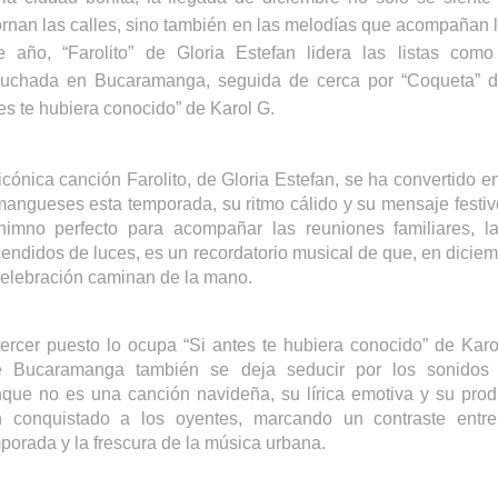
rnan las calles, sino también en las melodías que acompañan l
e año, “Farolito” de Gloria Estefan lidera las listas com
uchada en Bucaramanga, seguida de cerca por “Coqueta” d
es te hubiera conocido” de Karol
G.
icónica canción Farolito, de Gloria Estefan, se ha convertido en
angueses esta temporada, su ritmo cálido y su mensaje festivo
himno perfecto para acompañar las reuniones familiares, l
endidos de luces, es un recordatorio musical de que, en diciemb
celebración caminan de la mano.
tercer puesto lo ocupa “Si antes te hubiera conocido” de Karo
e Bucaramanga también se deja seducir por los sonidos 
que no es una canción navideña, su lírica emotiva y su pro
 conquistado a los oyentes, marcando un contraste entre
porada y la frescura de la música urbana.