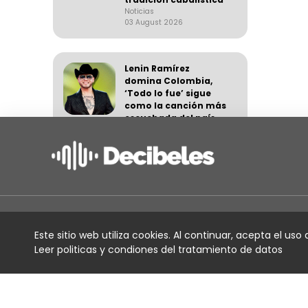
Noticias
03 August 2026
Lenin Ramírez
domina Colombia,
‘Todo lo fue’ sigue
como la canción más
escuchada del país
Noticias
03 August 2026
De las
colaboraciones al
repertorio propio:
Kingtana presenta ‘El
Este sitio web utiliza cookies. Al continuar, acepta el uso
Servicios
chingón’
Leer politicas y condiones del tratamiento de datos
Noticias
03 August 2026
Para artistas
Para productores
Para sociedades de gestion
Oscar Iván Lozano