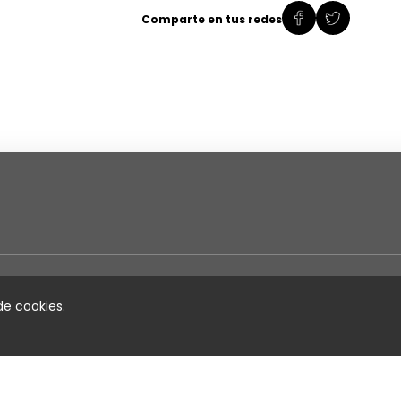
Comparte en tus redes
 de cookies.
Directorios
Em
Charts Colombia
Sobre
Colombia Hits
Direct
Noticias