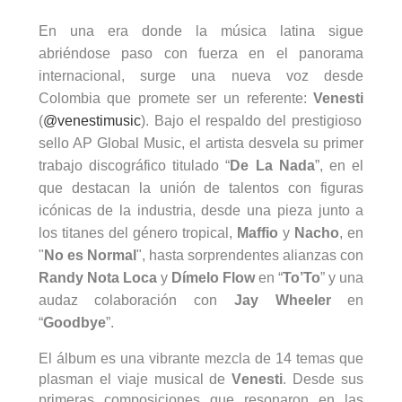
En una era donde la música latina sigue
abriéndose paso con fuerza en el panorama
internacional, surge una nueva voz desde
Colombia que promete ser un referente:
Venesti
(
@venestimusic
). Bajo el respaldo del prestigioso
sello AP Global Music, el artista desvela su primer
trabajo discográfico titulado “
De La Nada
”, en el
que destacan la unión de talentos con figuras
icónicas de la industria, desde una pieza junto a
los titanes del género tropical,
Maffio
y
Nacho
, en
"
No es Normal
", hasta sorprendentes alianzas con
Randy Nota Loca
y
Dímelo Flow
en “
To’To
” y una
audaz colaboración con
Jay Wheeler
en
“
Goodbye
”.
El álbum es una vibrante mezcla de 14 temas que
plasman el viaje musical de
Venesti
. Desde sus
primeras composiciones que resonaron en las