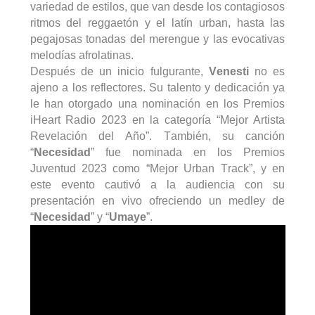
variedad de estilos, que van desde los contagiosos
ritmos del reggaetón y el latín
urban
, hasta las
pegajosas tonadas del merengue y las evocativas
melodías afrolatinas.
Después de un inicio fulgurante,
Venesti
no es
ajeno a los reflectores. Su talento y dedicación ya
le han otorgado una nominación en los Premios
iHeart
Radio 2023 en la categoría “Mejor Artista
Revelación del Año”. También, su canción
“
Necesidad
” fue nominada en los Premios
Juventud 2023 como “Mejor Urban
Track
”, y en
este evento cautivó a la audiencia con su
presentación en vivo ofreciendo un
medley
de
“
Necesidad
” y “
Umaye
”.