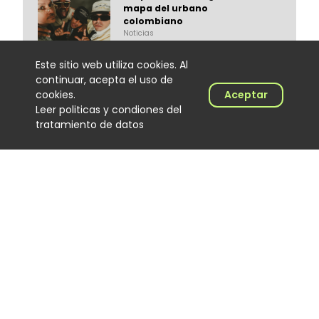
mapa del urbano
colombiano
Noticias
06 August 2026
Este sitio web utiliza cookies. Al
continuar, acepta el uso de
cookies.
Aceptar
Leer politicas y condiones del
tratamiento de datos
El Hijo de Juana: el
merenguero dominicano que
encontró en Colombia un
nuevo escenario
Noticias
06 August 2026
‘Calidad de exportación’, lo
nuevo de Los Primos de la
Perla
Noticias
06 August 2026