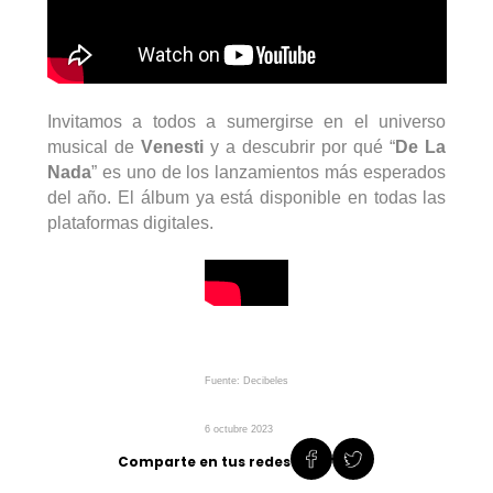
Invitamos a todos a sumergirse en el universo
musical de
Venesti
y a descubrir por qué “
De La
Nada
” es uno de los lanzamientos más esperados
del año. El álbum ya está disponible en todas las
plataformas
digitales.
Fuente: Decibeles
6 octubre 2023
Comparte en tus redes