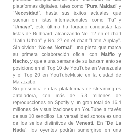
plataformas digitales, tales como “
Pura Maldad
” y
“
Necesidad
”, hasta sus éxitos actuales que
suenan en listas internacionales, como “
Tu
” y
“
Umaye
”, este último ha logrado conquistar las
listas de
Billboard
, alcanzando No. 12 en el chart
"
Latin
Urban" y No. 27 en el chart "
Latin
Airplay
".
Sin olvidar “
No es Normal
”, una pieza que marca
su primera colaboración oficial con
Maffio
y
Nacho
, y que a una semana de su lanzamiento se
posicionó en el Top 10 de YouTube en Venezuela
y el Top 20 en
YouTubeMusic
en la ciudad de
Maracaibo.
Su presencia en las plataformas de
streaming
es
arrolladora, con más de 5.8 millones de
reproducciones en Spotify y un gran total de 16.4
millones de visualizaciones en YouTube a través
de sus 10 sencillos. La versatilidad sonora es uno
de los sellos distintivos de
Venesti
. En “
De La
Nada
”, los oyentes podrán sumergirse en una