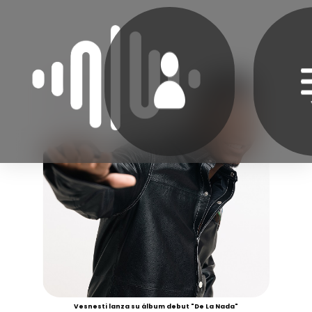
Vesnesti lanza su álbum debut "De La Nada"