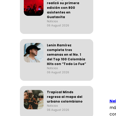
realizó su primera
edición con 800
asistentes en
Guatavita
Noticias
06 August 2026
Lenin Ramírez
completa tres
semanas en el No. 1
del Top 100 Colombia
Hits con “Todo Lo Fue”
Noticias
06 August 2026
Trapical Minds
regresa al mapa del
Ne
urbano colombiano
Noticias
má
06 August 2026
con