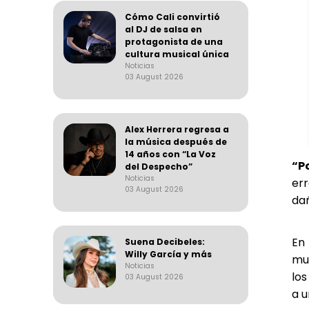
Cómo Cali convirtió
al DJ de salsa en
protagonista de una
cultura musical única
Noticias
03 August 2026
Alex Herrera regresa a
la música después de
14 años con “La Voz
“P
del Despecho”
Noticias
err
03 August 2026
da
En
Suena Decibeles:
Willy García y más
mun
Noticias
los
03 August 2026
a u