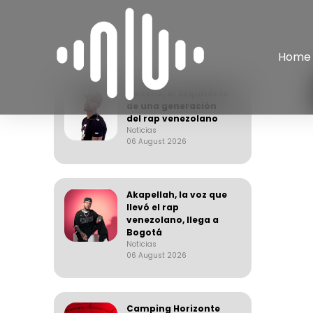
Home
Apache, el arquitecto
de una generación
del rap venezolano
Noticias
06 August 2026
Akapellah, la voz que
llevó el rap
venezolano, llega a
Bogotá
Noticias
06 August 2026
Camping Horizonte