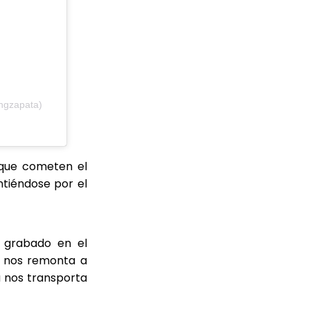
ngzapata)
 que cometen el
ntiéndose por el
l grabado en el
al nos remonta a
a nos transporta