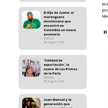
la 
pr
El Hijo de Juana: el
Me
merenguero
dominicano que
encontró en
Colombia un nuevo
El
escenario
Noticias
06 August 2026
‘Calidad de
exportación’, lo
nuevo de Los Primos
de la Perla
Noticias
06 August 2026
Joan Manuel y la
generación que