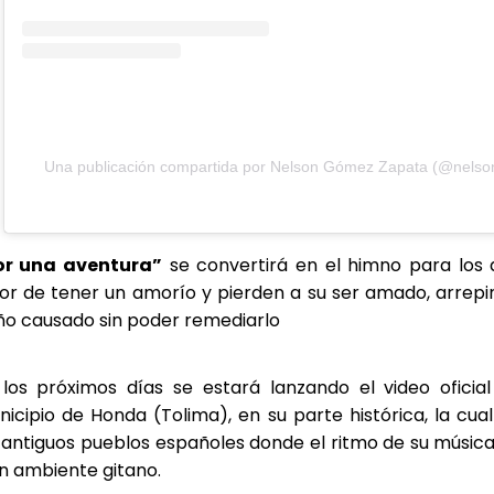
Una publicación compartida por Nelson Gómez Zapata (@nelso
or una aventura”
se convertirá en el himno para los
or de tener un amorío y pierden a su ser amado, arrepi
ño causado sin poder remediarlo
 los próximos días se estará lanzando el video oficia
icipio de Honda (Tolima), en su parte histórica, la cu
 antiguos pueblos españoles donde el ritmo de su músic
n ambiente gitano.