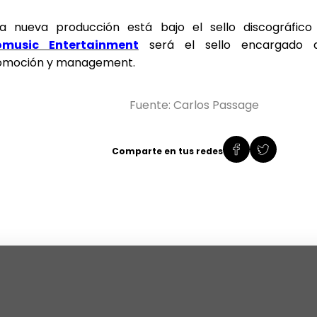
ta nueva producción está bajo el sello discográfic
omusic Entertainment
será el sello encargado 
omoción y management.
Fuente: Carlos Passage
Comparte en tus redes