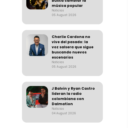
busca cambiar la
música popular
Noticias
05 August 2026
Charlie Cardona no
vive del pasado: la
voz salsera que sigue
buscando nuevos
escenarios
Noticias
05 August 2026
J Balvin y Ryan Castro
lideran la radio
colombiana con
Dalmation
Noticias
04 August 2026