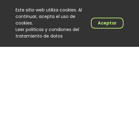
Este sitio web utiliza cookies. Al
continuar, acepta el uso de
cookies.
Aceptar
Leer politicas y condiones del
tratamiento de datos
Lenin Ramírez completa tres
semanas en el No. 1 del Top
100 Colombia Hits con “Todo
Lo Fue”
Noticias
06 August 2026