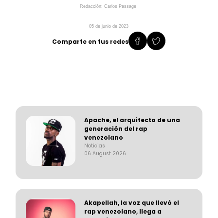
Redacción:
Carlos
Passage
05
de
junio
de 2023
Comparte en tus redes
Apache, el arquitecto de una
generación del rap
venezolano
Noticias
06 August 2026
Akapellah, la voz que llevó el
rap venezolano, llega a