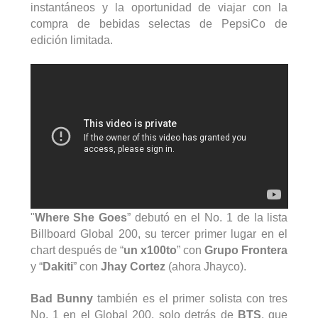
instantáneos y la oportunidad de viajar con la
compra de bebidas selectas de PepsiCo de
edición limitada.
"
Where
She
Goes
” debutó
en el No. 1 de la lista
Billboard
Global 200, su tercer primer lugar en el
chart después de “
un x100to
” con
Grupo Frontera
y “
Dakiti
” con
Jhay
Cortez
(ahora
Jhayco
).
Bad
Bunny
también es el primer solista con tres
No. 1 en el Global 200, solo detrás de
BTS
, que