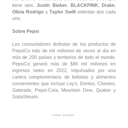
tiene seis
. Justin Bieber
,
BLACKPINK
,
Drake
,
Olivia Rodrigo
y
Taylor Swift
ostentan dos cada
uno.
S
obre
P
epsi
Los consumidores disfrutan de los productos de
PepsiCo más de mil millones de veces al día en
más de 200 países y territorios de todo el mundo.
PepsiCo generó más de $86 mil millones en
ingresos netos en 2022, impulsados por una
cartera complementaria de bebidas y alimentos
convenientes que incluye
Lay's
, Doritos, Cheetos,
Gatorade, Pepsi-Cola, Mountain
Dew
,
Quaker
y
SodaStream
.
Fuente: Decibeles