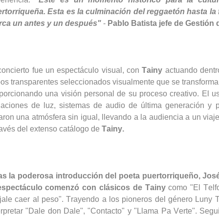
rtorriqueña. Esta es la culminación del reggaetón hasta la
ca un antes y un después"
-
Pablo Batista
jefe
de Gestión
concierto fue un espectáculo visual, con
Tainy
actuando dentr
os transparentes seleccionados visualmente que se transformar
porcionando una visión personal de su proceso creativo. El 
iaciones de luz, sistemas de audio de última generación y p
aron una atmósfera sin igual, llevando a la audiencia a un via
ravés del extenso catálogo de
Tainy
.
as la poderosa introducción del poeta puertorriqueño, Jos
 espectáculo comenzó con clásicos de
Tainy
como "El
Telf
jale caer al peso". Trayendo a los pioneros del género
Luny
T
erpretar "Dale don Dale", "Contacto" y "Llama
Pa
Verte". Segui