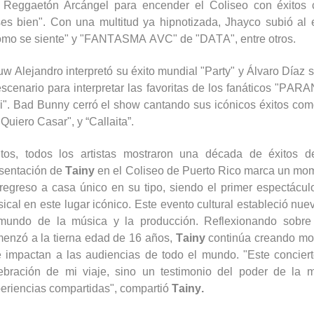
 Reggaetón Arcángel para encender el Coliseo con éxitos
es bien". Con una multitud ya hipnotizada,
Jhayco
subió al 
mo se siente" y "FANTASMA AVC" de "DATA", entre otros.
w Alejandro interpretó su éxito mundial "
Party
" y Álvaro Díaz 
escenario para interpretar las favoritas de los fanáticos "PA
i
".
Bad
Bunny
cerró el show cantando sus icónicos éxitos com
Quiero Casar", y “
Callaita
”.
tos, todos los artistas mostraron una década de éxitos 
sentación de
Tainy
en el Coliseo de Puerto Rico marca un mome
regreso a casa único en su tipo, siendo el primer espectácul
ical en este lugar icónico. Este evento cultural estableció nu
mundo de la música y la producción. Reflexionando sobre
enzó a la tierna edad de 16 años,
Tainy
continúa creando mo
 impactan a las audiencias de todo el mundo. "Este concier
ebración de mi viaje, sino un testimonio del poder de la 
eriencias compartidas", compartió
Tainy
.