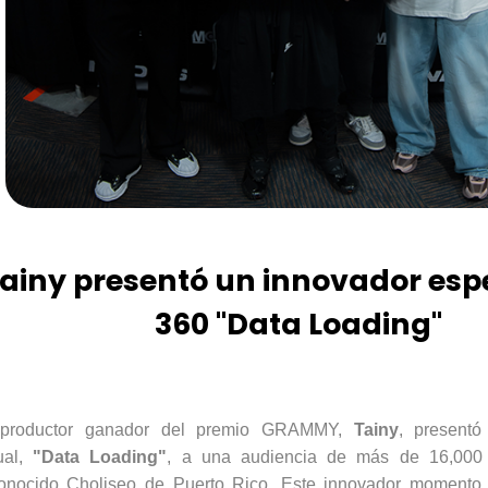
ainy presentó un innovador esp
360 "Data Loading"
 productor ganador del premio GRAMMY,
Tainy
, presentó
ual,
"Data
Loading
"
, a una audiencia de más de 16,000 
conocido
Choliseo
de Puerto Rico. Este innovador momento c