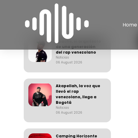
Home
Apache, el arquitecto
de una generación
del rap venezolano
Noticias
06 August 2026
Akapellah, la voz que
llevó el rap
venezolano, llega a
Bogotá
Noticias
06 August 2026
Camping Horizonte