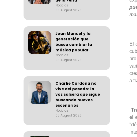
de la Perla
Noticias
pue
06 August 2026
mar
Joan Manuel y la
generación que
El 
busca cambiar la
música popular
cub
Noticias
pro
05 August 2026
var
cre
a t
Charlie Cardona no
vive del pasado: la
voz salsera que sigue
buscando nuevos
escenarios
Tr
Noticias
05 August 2026
el
"dé
int