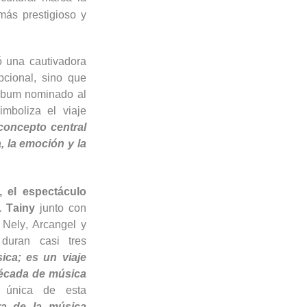
más prestigioso y
ó una cautivadora
cional, sino que
álbum nominado al
mboliza el viaje
concepto central
, la emoción y la
, el espectáculo
r.
Tainy
junto con
 Nely,
Arcangel
y
duran casi tres
ca; es un viaje
década de música
a única de esta
ra de la música