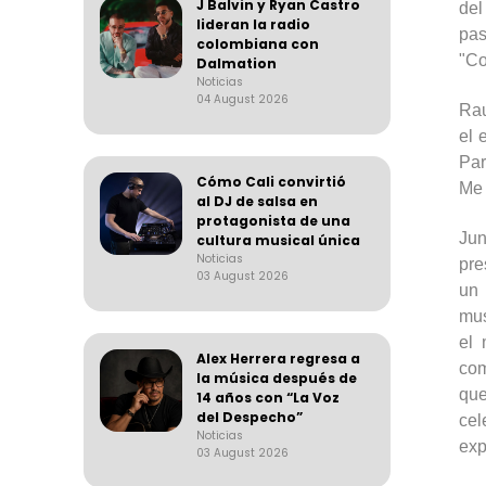
J Balvin y Ryan Castro
del
lideran la radio
pas
colombiana con
"Co
Dalmation
Noticias
04 August 2026
Rau
el 
Par
Cómo Cali convirtió
Me 
al DJ de salsa en
protagonista de una
Jun
cultura musical única
Noticias
pre
03 August 2026
un 
mus
el 
Alex Herrera regresa a
com
la música después de
que
14 años con “La Voz
del Despecho”
cel
Noticias
exp
03 August 2026