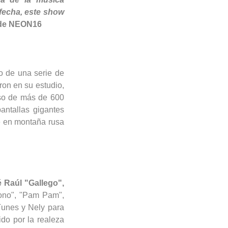
 fecha, este show
 de NEON16
o de una serie de
on en su estudio,
uso de más de 600
antallas gigantes
je en montaña rusa
é Raúl "
Gallego
",
ono
", "
Pam
Pam
",
unes y Nely para
do por la realeza