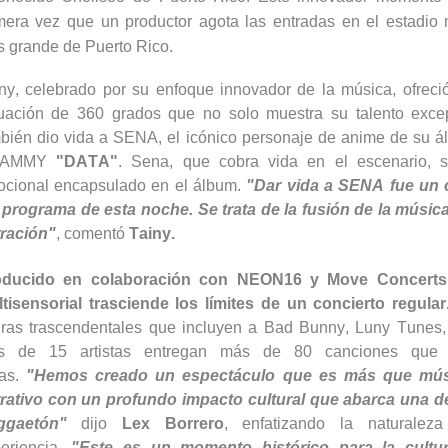
mera vez que un productor agota las entradas en el estadio 
 grande de Puerto Rico.
ny, celebrado por su enfoque innovador de la música, ofreci
uación de 360 grados que no solo muestra su talento excep
bién dio vida a SENA, el icónico personaje de anime de su 
RAMMY
"DATA"
. Sena, que cobra vida en el escenario, si
cional encapsulado en el álbum.
"Dar vida a SENA fue un 
 programa de esta noche. Se trata de la fusión de la música
ración"
, comentó
Tainy
.
oducido en colaboración con NEON16 y
Move
Concerts
tisensorial trasciende los límites de un concierto regula
uras trascendentales que incluyen a
Bad
Bunny
,
Luny
Tunes,
s de 15 artistas entregan más de 80 canciones que 
ras.
"Hemos creado un espectáculo que es más que músi
rativo con un profundo impacto cultural que abarca una 
ggaetón"
dijo
Lex Borrero
, enfatizando la naturalez
eriencia.
"Este es un momento histórico para la cultu