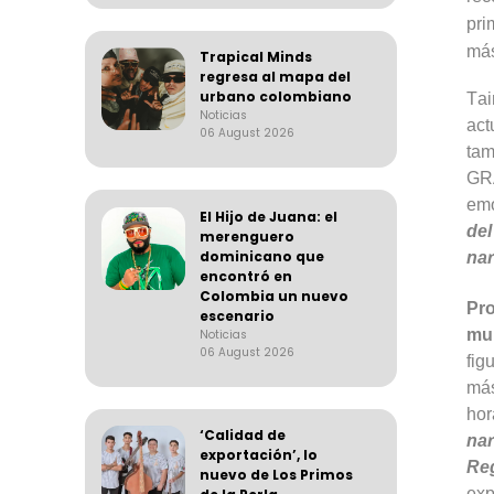
pri
más
Trapical Minds
regresa al mapa del
urbano colombiano
Tai
Noticias
act
06 August 2026
tam
G
emo
El Hijo de Juana: el
del
merenguero
dominicano que
nar
encontró en
Colombia un nuevo
Pr
escenario
mul
Noticias
06 August 2026
fig
má
ho
‘Calidad de
nar
exportación’, lo
Re
nuevo de Los Primos
exp