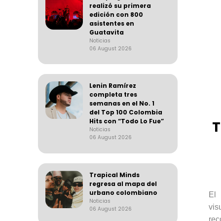
realizó su primera
edición con 800
asistentes en
Guatavita
Noticias
06 August 2026
Lenin Ramírez
completa tres
semanas en el No. 1
del Top 100 Colombia
Hits con “Todo Lo Fue”
T
Noticias
06 August 2026
Trapical Minds
regresa al mapa del
urbano colombiano
El
Noticias
vis
06 August 2026
re