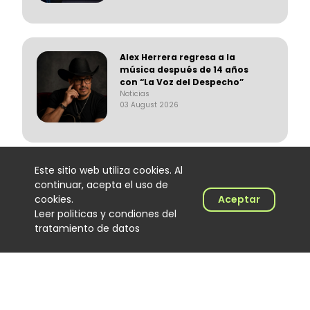
Alex Herrera regresa a la
música después de 14 años
con “La Voz del Despecho”
Noticias
03 August 2026
Este sitio web utiliza cookies. Al
Suena Decibeles: Willy García
continuar, acepta el uso de
y más
cookies.
Aceptar
Noticias
03 August 2026
Leer politicas y condiones del
tratamiento de datos
Moa Rivera debutó en
Colombia con