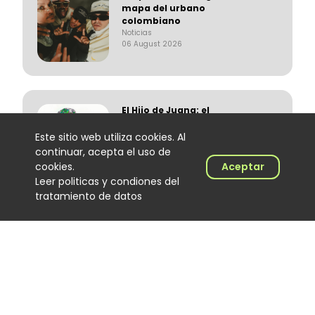
mapa del urbano
colombiano
Noticias
06 August 2026
El Hijo de Juana: el
merenguero dominicano que
encontró en Colombia un
Este sitio web utiliza cookies. Al
nuevo escenario
continuar, acepta el uso de
Noticias
cookies.
Aceptar
06 August 2026
Leer politicas y condiones del
tratamiento de datos
‘Calidad de exportación’, lo
nuevo de Los Primos de la
Perla
Noticias
06 August 2026