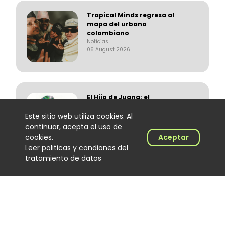
Trapical Minds regresa al
mapa del urbano
colombiano
Noticias
06 August 2026
El Hijo de Juana: el
merenguero dominicano que
encontró en Colombia un
Este sitio web utiliza cookies. Al
nuevo escenario
continuar, acepta el uso de
Noticias
cookies.
Aceptar
06 August 2026
Leer politicas y condiones del
tratamiento de datos
‘Calidad de exportación’, lo
nuevo de Los Primos de la
Perla
Noticias
06 August 2026