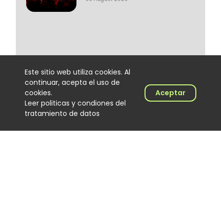
Este sitio web utiliza cookies. Al
continuar, acepta el uso de
cookies.
Aceptar
Leer politicas y condiones del
tratamiento de datos
Lenin Ramírez completa tres
semanas en el No. 1 del Top
100 Colombia Hits con “Todo
Lo Fue”
Noticias
06 August 2026