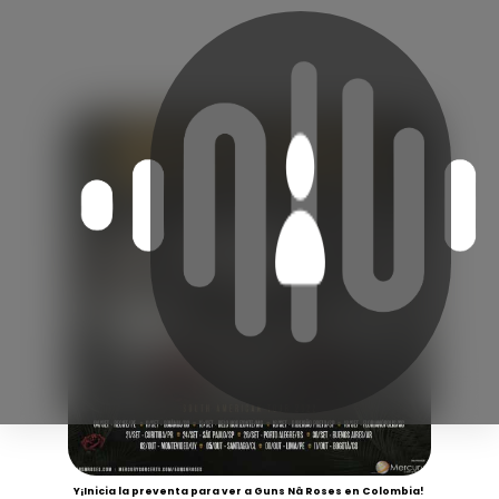
Y¡Inicia la preventa para ver a Guns Nâ Roses en Colombia!