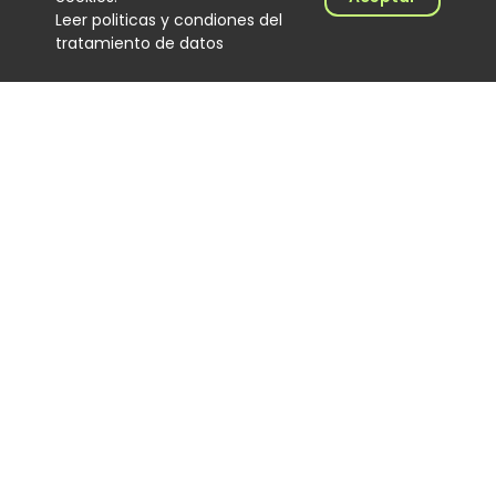
Leer politicas y condiones del
tratamiento de datos
Cómo Cali convirtió al DJ de
salsa en protagonista de una
cultura musical única
Noticias
03 August 2026
Alex Herrera regresa a la