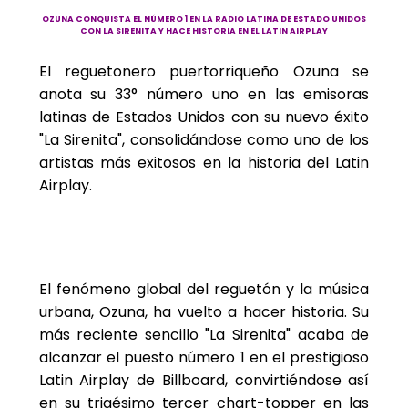
OZUNA CONQUISTA EL NÚMERO 1 EN LA RADIO LATINA DE ESTADO UNIDOS
CON LA SIRENITA Y HACE HISTORIA EN EL LATIN AIRPLAY
El reguetonero puertorriqueño Ozuna se
anota su 33° número uno en las emisoras
latinas de Estados Unidos con su nuevo éxito
"La Sirenita", consolidándose como uno de los
artistas más exitosos en la historia del Latin
Airplay.
El fenómeno global del reguetón y la música
urbana, Ozuna, ha vuelto a hacer historia. Su
más reciente sencillo "La Sirenita" acaba de
alcanzar el puesto número 1 en el prestigioso
Latin Airplay de Billboard, convirtiéndose así
en su trigésimo tercer chart-topper en las