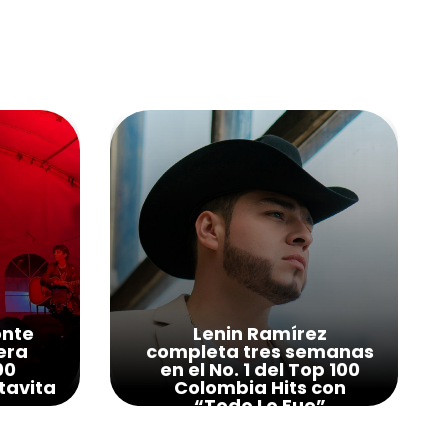
onte
Lenin Ramírez
era
completa tres semanas
00
en el No. 1 del Top 100
tavita
Colombia Hits con
“Todo Lo Fue”