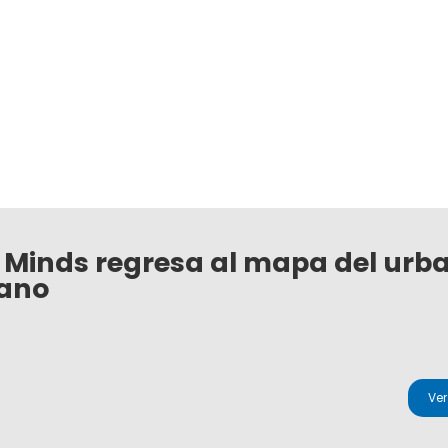
 Minds regresa al mapa del urb
ano
Ve