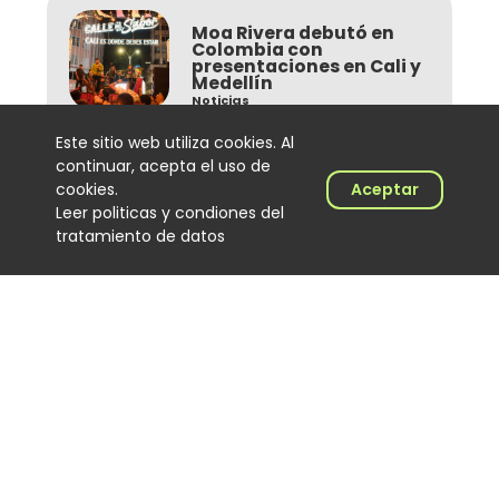
Moa Rivera debutó en
Colombia con
presentaciones en Cali y
Medellín
Noticias
2026-08-03
Este sitio web utiliza cookies. Al
Ver más
continuar, acepta el uso de
cookies.
Aceptar
Leer politicas y condiones del
tratamiento de datos
El Combo de las Estrellas
sorprendió a pasajeros
de un bus en Medellín
con un concierto
sorpresa
Noticias
2026-08-03
Ver más