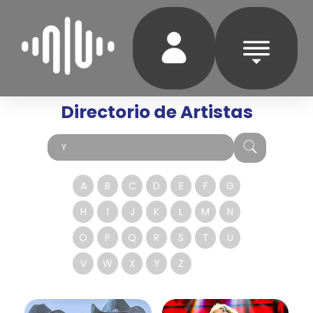
Directorio de Artistas
A
B
C
D
E
F
G
H
I
J
K
L
M
N
O
P
Q
R
S
T
U
V
W
X
Y
Z