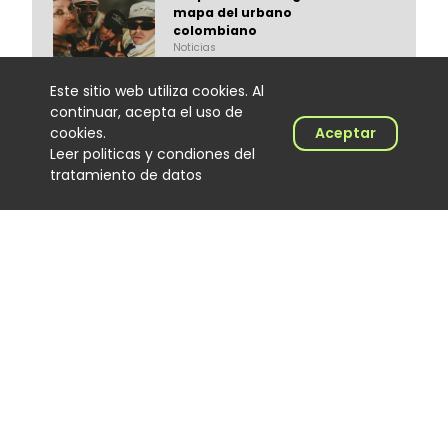
mapa del urbano
colombiano
Noticias
06 August 2026
Este sitio web utiliza cookies. Al
continuar, acepta el uso de
cookies.
Aceptar
Leer politicas y condiones del
tratamiento de datos
El Hijo de Juana: el
merenguero dominicano que
encontró en Colombia un
nuevo escenario
Noticias
06 August 2026
‘Calidad de exportación’, lo
nuevo de Los Primos de la
Perla
Noticias
06 August 2026