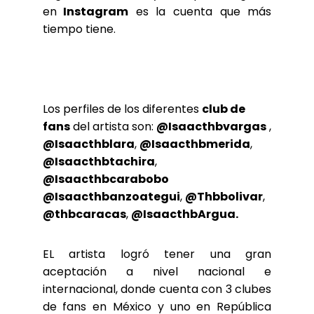
en
Instagram
es la cuenta que más
tiempo tiene.
Los perfiles de los diferentes
club de
fans
del artista son:
@Isaacthbvargas
,
@Isaacthblara
,
@Isaacthbmerida
,
@Isaacthbtachira
,
@Isaacthbcarabobo
@Isaacthbanzoategui
,
@Thbbolivar
,
@thbcaracas
,
@IsaacthbArgua.
EL artista logró tener una gran
aceptación a nivel nacional e
internacional, donde cuenta con 3 clubes
de fans en México y uno en República