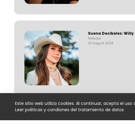
Suena Decibeles: Willy
Noticias
03 August 2026
Este sitio web utiliza cookies. Al continuar, acepta el uso
Servicios
Leer politicas y condiones del tratamiento de datos
Directorios
Moa Rivera debutó en
en Cali y Medellín
Empresas
Noticias
03 August 2026