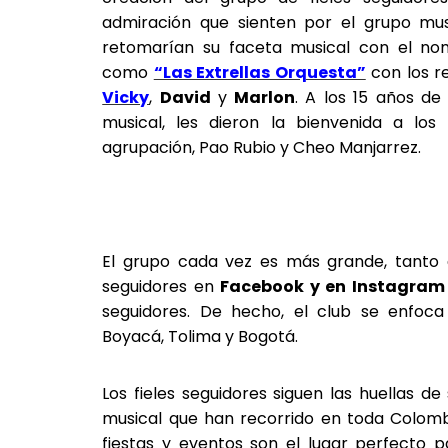
admiración que sienten por el grupo mu
retomarían su faceta musical con el n
como
“Las Extrellas Orquesta”
con los r
Vicky
,
David
y
Marlon
. A los 15 años de
musical, les dieron la bienvenida a los
agrupación, Pao Rubio y Cheo Manjarrez.
El grupo cada vez es más grande, tanto 
seguidores en
Facebook y en Instagram
seguidores. De hecho, el club se enfoca 
Boyacá, Tolima y Bogotá.
Los fieles seguidores siguen las huellas de
musical que han recorrido en toda Colombia
fiestas y eventos son el lugar perfecto p