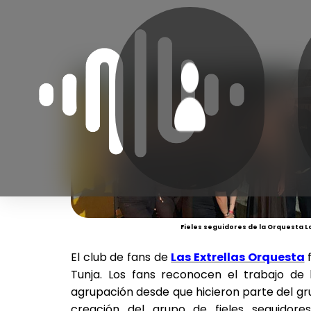
Fieles seguidores de la Orquesta La
El club de fans de
Las Extrellas Orquesta
f
Tunja. Los fans reconocen el trabajo de 
agrupación desde que hicieron parte del g
creación del grupo de fieles seguidor