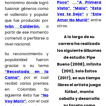
Poco”
,
“A Primera
homónimo donde logró
Vista”
,
“Mala”
,
“Esta
fusionar géneros como
Vez te Dejo”
y
“Este
el vallenato y popular
Amor No Murió”
entre
que fue producido por
otros.
Iván Calderón,
a
partir de ese momento
A lo largo de su
comenzó a perfilarse a
carrera ha realizado
nivel nacional.
los siguiente álbumes
Su reconocimiento y
de estudio: Pipe
popularidad fueron
Bueno (2008), Infinito
gracias a su tema
(2011), Solo Éxitos
“Recostada en la
Cama”
, por el cual
(2017), en sus tiempo
recibió varios premios
libres el artista juega
en Colombia. Su
fútbol , monta
siguiente éxito fue
“No
caballo y desarrolla
Voy Morir”
, con el cual
su faceta como