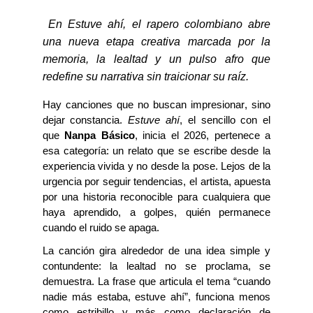
En Estuve
a
hí, el rapero colombiano abre
una nueva etapa creativa marcada por la
memoria, la lealtad y un pulso afro que
redefine su narrativa sin traicionar su raíz.
Hay canciones que no buscan impresionar, sino
dejar constancia.
Estuve
a
hí
,
el
sencillo
con el
que
Nanpa
Básico
, inicia el 2026,
pertenece a
esa categoría: un relato que se escribe desde la
experiencia vivida y no desde la pose. Lejos de la
urgencia por seguir tendencias, el artista
,
apuesta
por una historia reconocible para cualquiera que
haya aprendido, a golpes, quién permanece
cuando el ruido se apaga.
La canción gira alrededor de una idea simple y
contundente: la lealtad no se proclama, se
demuestra. La frase que articula el tema “cuando
nadie más estaba, estuve ahí”
,
funciona menos
como estribillo y más como declaración de