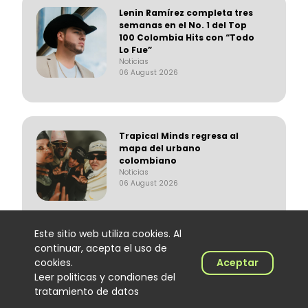
Lenin Ramírez completa tres
semanas en el No. 1 del Top
100 Colombia Hits con “Todo
Lo Fue”
Noticias
06 August 2026
Trapical Minds regresa al
mapa del urbano
colombiano
Noticias
06 August 2026
Este sitio web utiliza cookies. Al
continuar, acepta el uso de
El Hijo de Juana: el
cookies.
Aceptar
merenguero dominicano que
Leer politicas y condiones del
encontró en Colombia un
tratamiento de datos
nuevo escenario
Noticias