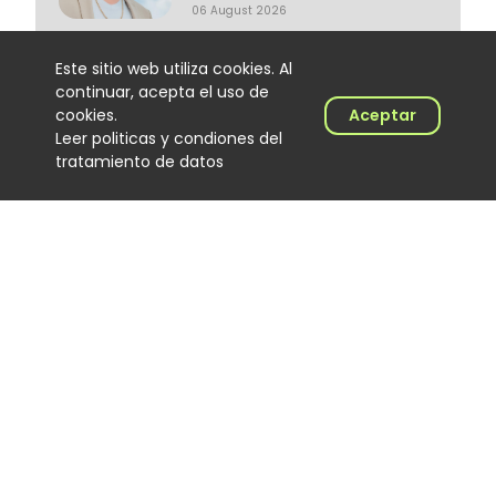
06 August 2026
Este sitio web utiliza cookies. Al
continuar, acepta el uso de
cookies.
Aceptar
Leer politicas y condiones del
tratamiento de datos
Trapical Minds regresa al
mapa del urbano
colombiano
Noticias
06 August 2026
El Hijo de Juana: el
merenguero dominicano que
encontró en Colombia un