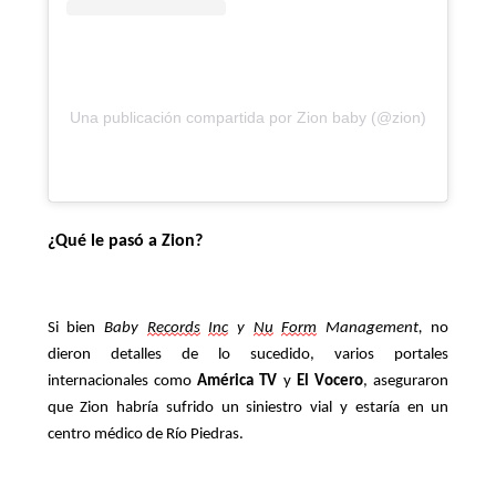
Una publicación compartida por Zion baby (@zion)
¿Qué le pasó a Zion?
Si bien
Baby
Records
Inc
y
Nu
Form
Management,
no
dieron detalles de lo sucedido, varios portales
internacionales como
América TV
y
El Vocero
, aseguraron
que Zion habría sufrido un siniestro vial y estaría en un
centro médico de
Río Piedras
.