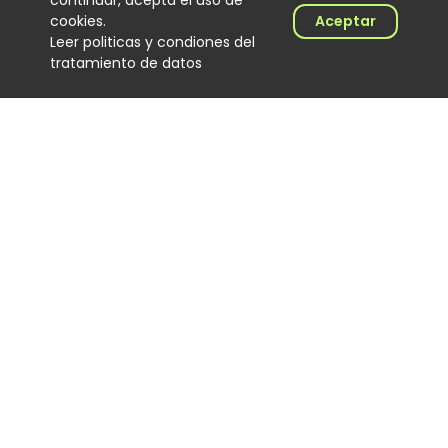
continuar, acepta el uso de
Noticias
cookies.
Aceptar
06 August 2026
Leer politicas y condiones del
tratamiento de datos
El Hijo de Juana: el
merenguero dominicano que
encontró en Colombia un
nuevo escenario
Noticias
06 August 2026
‘Calidad de exportación’, lo
nuevo de Los Primos de la
Perla
Noticias
06 August 2026