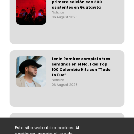
primera edición con 800
asistentes en Guatavita
Noticias
06 August 2026
Lenin Ramírez completa tres
semanas en el No. 1 del Top
100 Colombia Hits con “Todo
Lo Fue”
Noticias
06 August 2026
Trapical Minds regresa al
mapa del urbano
Este sitio web utiliza cookies. Al
colombiano