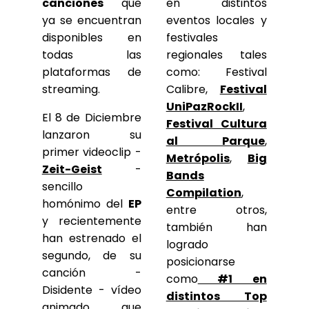
canciones
que
en distintos
ya se encuentran
eventos locales y
disponibles en
festivales
todas las
regionales tales
plataformas de
como: Festival
streaming.
Calibre,
Festival
UniPazRockII
,
El 8 de Diciembre
Festival Cultura
lanzaron su
al Parque
,
primer videoclip -
Metrópolis
,
Big
Zeit-Geist
-
Bands
sencillo
Compilation
,
homónimo del
EP
entre otros,
y recientemente
también han
han estrenado el
logrado
segundo, de su
posicionarse
canción -
como
#1 en
Disidente - vídeo
distintos Top
animado que