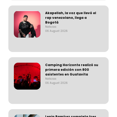
Akapellah, la voz que llevó el
rap venezolano, llega a
Bogotá
Noticias
06 August 2026
Camping Horizonte realizó su
primera edición con 800
asistentes en Guatavita
Noticias
06 August 2026
Lenin Ramírez completa tres