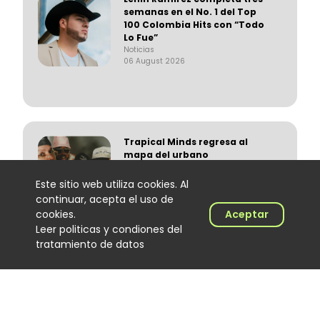
semanas en el No. 1 del Top
100 Colombia Hits con “Todo
Lo Fue”
Noticias
06 August 2026
Trapical Minds regresa al
mapa del urbano
colombiano
Noticias
Este sitio web utiliza cookies. Al
06 August 2026
continuar, acepta el uso de
cookies.
Aceptar
Leer politicas y condiones del
tratamiento de datos
El Hijo de Juana: el
merenguero dominicano que
encontró en Colombia un