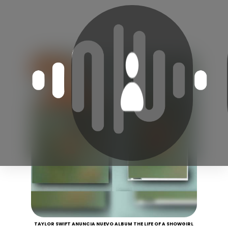
TAYLOR SWIFT ANUNCIA NUEVO ALBUM THE LIFE OF A SHOWGIRL