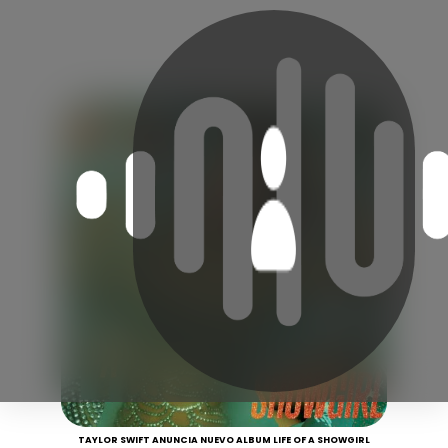
TAYLOR SWIFT ANUNCIA NUEVO ALBUM LIFE OF A SHOWGIRL