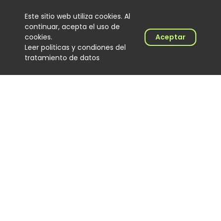
Este sitio web utiliza cookies. Al
continuar, acepta el uso de
cookies.
Aceptar
Leer politicas y condiones del
tratamiento de datos
Lenin Ramírez completa tres
semanas en el No. 1 del Top
100 Colombia Hits con “Todo
Lo Fue”
Noticias
06 August 2026