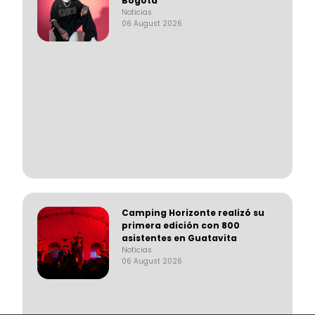
Bogotá
Noticias
06 August 2026
Camping Horizonte realizó su
primera edición con 800
asistentes en Guatavita
Noticias
06 August 2026