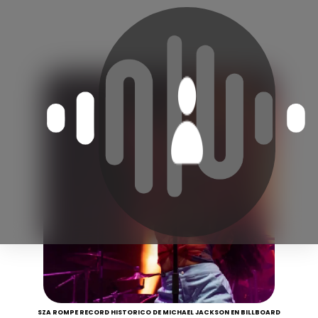
SZA ROMPE RECORD HISTORICO DE MICHAEL JACKSON EN BILLBOARD