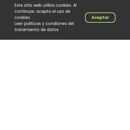
Este sitio web utiliza cookies. Al
Lenin Ramírez completa tres
continuar, acepta el uso de
semanas en el No. 1 del Top
cookies.
Aceptar
100 Colombia Hits con “Todo
Lo Fue”
Leer politicas y condiones del
Noticias
tratamiento de datos
06 August 2026
Trapical Minds regresa al
mapa del urbano
colombiano
Noticias
06 August 2026