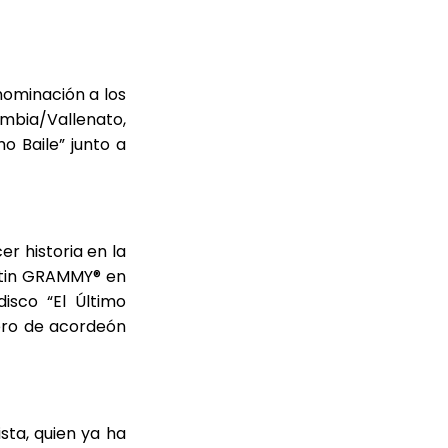
nominación a los
mbia/Vallenato,
o Baile” junto a
r historia en la
Latin GRAMMY® en
isco “El Último
ñero de acordeón
sta, quien ya ha