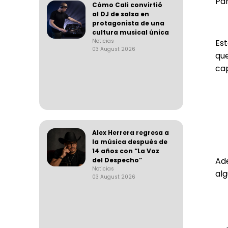
Par
Cómo Cali convirtió
al DJ de salsa en
protagonista de una
cultura musical única
Noticias
Est
03 August 2026
que
cap
Alex Herrera regresa a
la música después de
14 años con “La Voz
Ad
del Despecho”
Noticias
al
03 August 2026