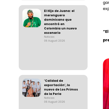
ga
exp
El Hijo de Juana: el
merenguero
dominicano que
encontró en
Colombia un nuevo
“E
escenario
Noticias
pr
06 August 2026
‘Calidad de
exportación’, lo
nuevo de Los Primos
de la Perla
Noticias
06 August 2026