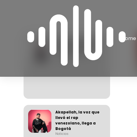
Home
Apache, el arquitecto
de una generación
del rap venezolano
Noticias
06 August 2026
Akapellah, la voz que
llevó el rap
venezolano, llega a
Bogotá
Noticias