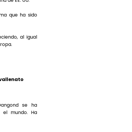
ina de EE. UU.
ema que ha sido
ciendo, al igual
uropa.
 vallenato
 Dangond se ha
n el mundo. Ha