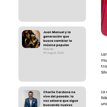
Joan Manuel y la
generación que
busca cambiar la
música popular
Noticias
05 August 2026
Lan
mu
tra
Si
La 
Charlie Cardona no
vive del pasado: la
fid
voz salsera que sigue
una
buscando nuevos