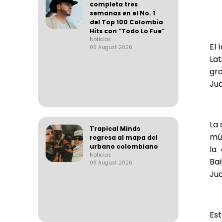
completa tres
semanas en el No. 1
del Top 100 Colombia
Hits con “Todo Lo Fue”
Noticias
El 
06 August 2026
La
gra
Jua
La 
Trapical Minds
mús
regresa al mapa del
urbano colombiano
la
Noticias
Bai
06 August 2026
Jua
Est