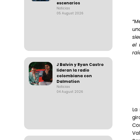
escenarios
Noticias
05 August 2026
“M
un
sie
el
raí
J Balvin y Ryan Castro
lideran la radio
colombiana con
Dalmation
Noticias
04 August 2026
La
gir
Con
Va