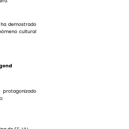
ero.
a, ha demostrado
enómeno cultural
ngond
a protagonizado
o: