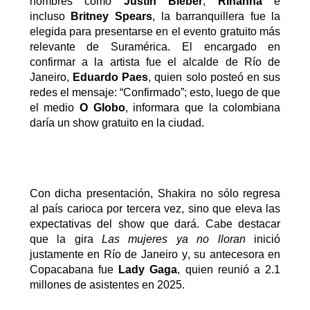
nombres como
Justin Bieber
,
Rihanna
e
incluso
Britney Spears
, la barranquillera fue la
elegida para presentarse en el
evento gratuito más
relevante de Suramérica
. El encargado en
confirmar a la artista fue el alcalde de Río de
Janeiro,
Eduardo
Paes
, quien solo posteó en sus
redes el mensaje: “Confirmado”; esto, luego de que
el medio
O Glo
b
o
, informara que la colombiana
daría un show gratuito en la ciudad.
Con dicha presentación, Shakira no sólo regresa
al país carioca por tercera vez, sino que eleva las
expectativas del show que dará. Cabe destacar
que la gira
Las mujeres ya no lloran
inició
justamente en Río de Janeiro y, su antecesora en
Copacabana fue
Lady Gaga
, quien reunió a 2.1
millones de asistentes en 2025.