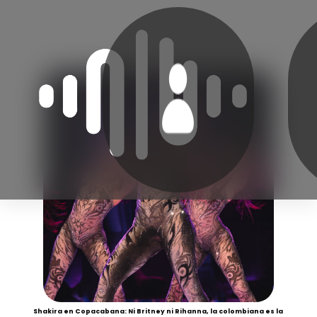
Shakira en Copacabana: Ni Britney ni Rihanna, la colombiana es la