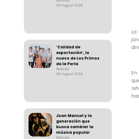
Noticias
06 August 2026
La 
jar
di
‘Calidad de
exportación’, lo
nuevo de Los Primos
de la Perla
Noticias
En
06 August 2026
qui
niñ
has
Joan Manuel y la
generación que
busca cambiar la
música popular
Noticias