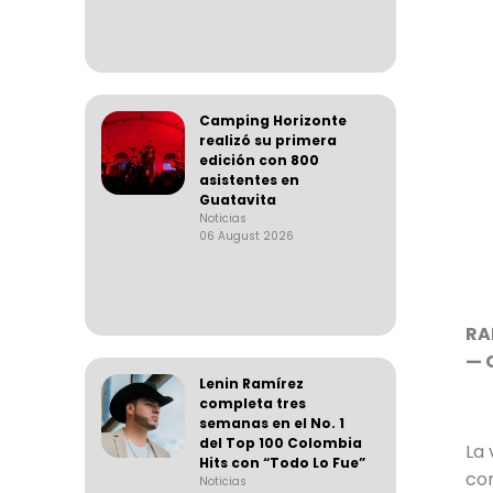
Camping Horizonte
realizó su primera
edición con 800
asistentes en
Guatavita
Noticias
06 August 2026
RA
— 
Lenin Ramírez
completa tres
semanas en el No. 1
del Top 100 Colombia
La 
Hits con “Todo Lo Fue”
co
Noticias