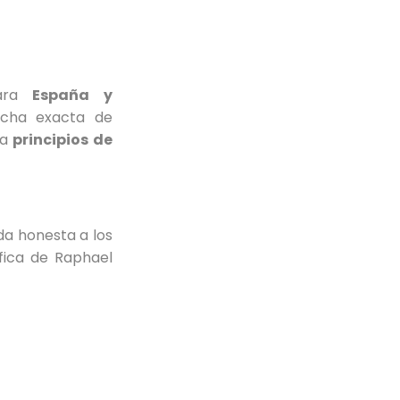
para
España y
echa exacta de
 a
principios de
da honesta a los
áfica de Raphael