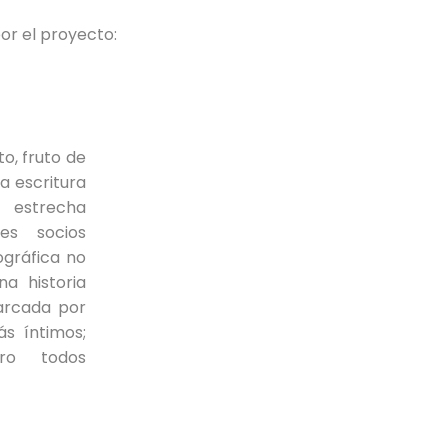
or el proyecto:
o, fruto de
a escritura
 estrecha
es socios
ográfica no
na historia
arcada por
s íntimos;
ero todos