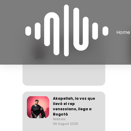
Home
Apache, el arquitecto
de una generación
del rap venezolano
Noticias
06 August 2026
Akapellah, la voz que
llevó el rap
venezolano, llega a
Bogotá
Noticias
06 August 2026