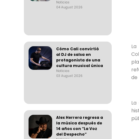
Noticias
04 August 2026
La 
Cómo Cali convirtió
Co
al DJ de salsa en
protagonista de una
pl
cultura musical única
re
Noticias
03 August 2026
de 
La
hi
púb
Alex Herrera regresa a
la música después de
14 años con “La Voz
del Despecho”