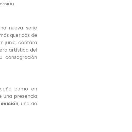
visión.
una nueva serie
 más queridas de
n junio, contará
ra artística del
su consagración
España como en
ne una presencia
evisión
, una de