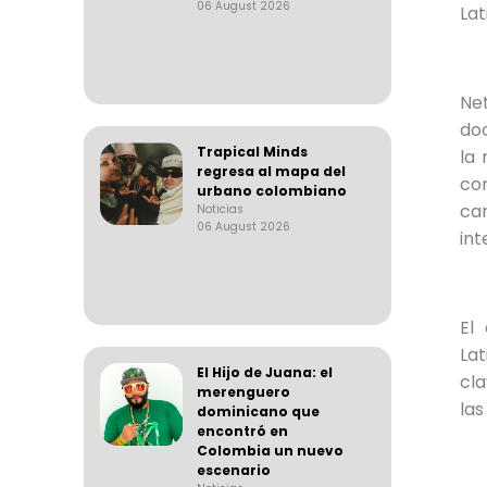
06 August 2026
Lat
Ne
do
Trapical Minds
la 
regresa al mapa del
con
urbano colombiano
ca
Noticias
06 August 2026
int
El
La
El Hijo de Juana: el
cla
merenguero
las
dominicano que
encontró en
Colombia un nuevo
escenario