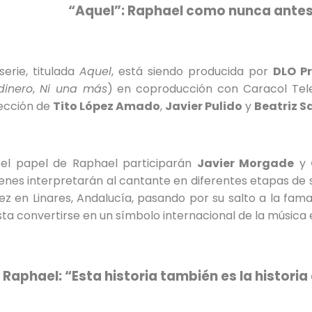
“Aquel”: Raphael como nunca ante
serie, titulada
Aquel
, está siendo producida por
DLO P
dinero
,
Ni una más
) en coproducción con Caracol Telev
rección de
Tito López Amado
,
Javier Pulido
y
Beatriz S
 el papel de Raphael participarán
Javier Morgade
y
enes interpretarán al cantante en diferentes etapas de s
ez en Linares, Andalucía, pasando por su salto a la fama
ta convertirse en un símbolo internacional de la música 
Raphael: “Esta historia también es la historia