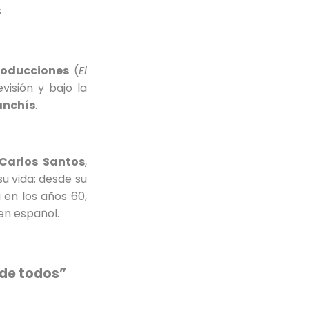
s
roducciones
(
El
isión y bajo la
anchís
.
Carlos Santos
,
u vida: desde su
 en los años 60,
en español.
 de todos”