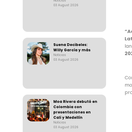
Noticias
03 August 2026
“A
La
Suena Decibeles:
lan
Willy García y más
20
Noticias
03 August 2026
Con
mom
pro
Moa Rivera debutó en
Colombia con
presentaciones en
Cali y Medellín
Noticias
03 August 2026