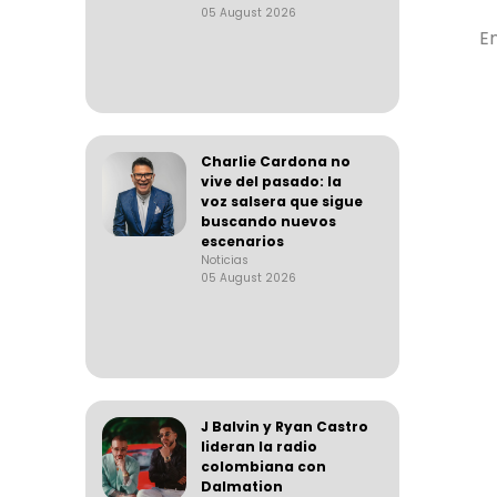
05 August 2026
En
Charlie Cardona no
vive del pasado: la
voz salsera que sigue
buscando nuevos
escenarios
Noticias
05 August 2026
J Balvin y Ryan Castro
lideran la radio
colombiana con
Dalmation