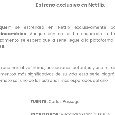
Estreno exclusivo en Netflix
quel”
se estrenará en Netflix exclusivamente 
tinoamérica
. Aunque aún no se ha anunciado la f
zamiento, se espera que la serie llegue a la plataforma
26
.
 una narrativa íntima, actuaciones potentes y una mira
entos más significativos de su vida, esta serie biogr
mete ser uno de los estrenos más esperados del año.
FUENTE:
Carlos Passage
ESCRITO POR:
Alexandra García Trujillo