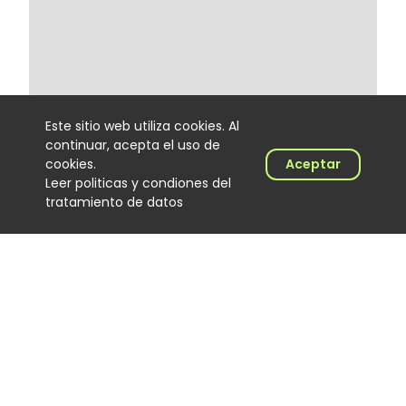
Este sitio web utiliza cookies. Al
continuar, acepta el uso de
Lenin Ramírez completa tres
cookies.
Aceptar
semanas en el No. 1 del Top
100 Colombia Hits con “Todo
Leer politicas y condiones del
Lo Fue”
tratamiento de datos
Noticias
06 August 2026