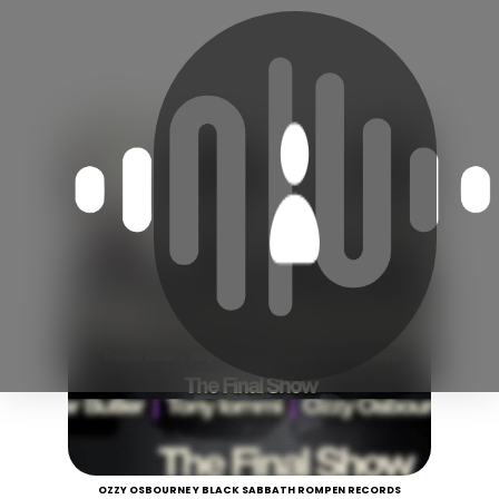
OZZY OSBOURNE Y BLACK SABBATH ROMPEN RECORDS