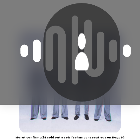
Morat confirma 24 sold out y seis fechas consecutivas en Bogotá