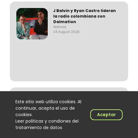
J Balvin y Ryan Castro lideran
la radio colombiana con
Dalmation
Noticias
04 August 2026
Cómo Cali convirtió al DJ de
Este sitio web utiliza cookies. Al
salsa en protagonista de una
cultura musical única
continuar, acepta el uso de
Noticias
cookies.
Aceptar
03 August 2026
Leer politicas y condiones del
tratamiento de datos