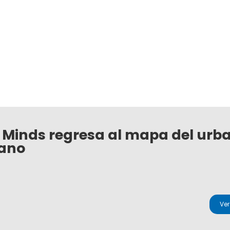
 Minds regresa al mapa del urb
ano
Ve