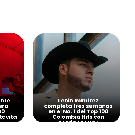
onte
Lenin Ramírez
era
completa tres semanas
00
en el No. 1 del Top 100
tavita
Colombia Hits con
“Todo Lo Fue”