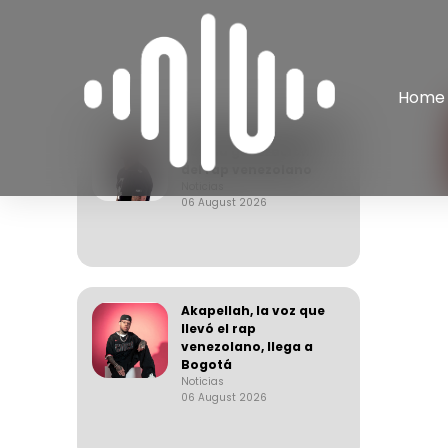
Home
Apache, el arquitecto
de una generación
del rap venezolano
Noticias
06 August 2026
Akapellah, la voz que
llevó el rap
venezolano, llega a
Bogotá
Noticias
06 August 2026