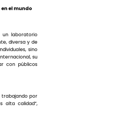
 en el mundo
 un laboratorio
te, diversa y de
dividuales, sino
nternacional, su
ar con públicos
r trabajando por
 alta calidad”,