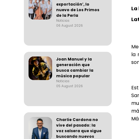
exportación’, lo
La
nuevo de Los Primos
de la Perla
La
Noticias
06 August 2026
Me
la 
Joan Manuel y la
son
generación que
busca cambiar la
música popular
Noticias
05 August 2026
Es
Sa
mu
má
Má
Charlie Cardona no
vive del pasado: la
voz salsera que sigue
buscando nuevos