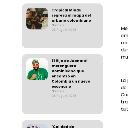
Trapical Minds
regresa al mapa del
urbano colombiano
Noticias
Me
06 August 2026
em
rec
du
mu
El Hijo de Juana: el
merenguero
dominicano que
encontró en
La
Colombia un nuevo
escenario
de
Noticias
Co
06 August 2026
tra
au
‘Calidad de