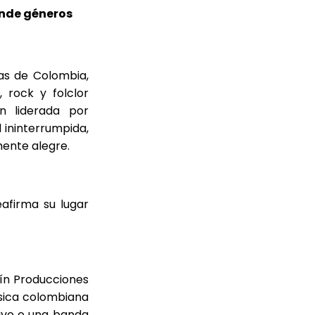
ende géneros
as de Colombia,
, rock y folclor
ón liderada por
ininterrumpida,
ente alegre.
afirma su lugar
ín Producciones
sica colombiana
tivo o una banda