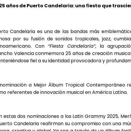
25 años de Puerto Candelaria: una fiesta que trasci
erto Candelaria es una de las bandas más emblemátic
osa por su fusión de sonidos tropicales, jazz, cumbia
tinoamericano. Con
“Fiesta Candelaria”
, la agrupaci
ancho Valencia conmemora 25 años de creación musical 
teniéndose fiel a su identidad provocadora y profundam
 nominación a Mejor Álbum Tropical Contemporáneo re
o referentes de innovación musical en América Latina.
n estas dos nominaciones a los Latin Grammy 2025, Merl
Puerto Candelaria reafirman su compromiso con una mú
ersa, creativa y global. Ya sea a través de un álbum fes