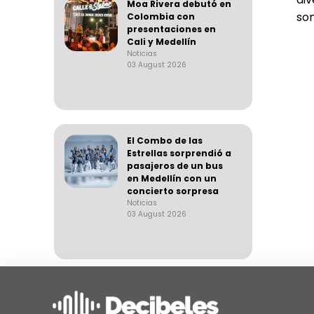
Moa Rivera debutó en
son
Colombia con
presentaciones en
Cali y Medellín
Noticias
03 August 2026
El Combo de las
Estrellas sorprendió a
pasajeros de un bus
en Medellín con un
concierto sorpresa
Noticias
03 August 2026