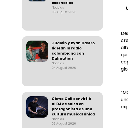
escenarios
Noticias
05 August 2026
De
cre
J Balvin y Ryan Castro
alt
lideran la radio
colombiana con
que
Dalmation
ca
Noticias
04 August 2026
glo
“Má
Cómo Cali convirtió
un
al DJ de salsa en
exp
protagonista de una
cultura musical única
Noticias
03 August 2026