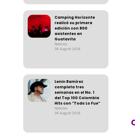
Camping Horizonte
realizó su primera
edición con 800
asistentes en
Guatavita
Noticias
06 August 2026
Lenin Ramírez
completa tres
semanas en el No. 1
del Top 100 Colombia
Hits con “Todo Lo Fue”
Noticias
06 August 2026