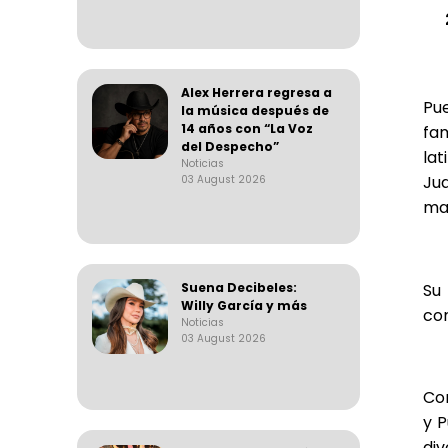
Alex Herrera regresa a
Pu
la música después de
14 años con “La Voz
fam
del Despecho”
la
Noticias
Ju
03 August 2026
man
Su
Suena Decibeles:
Willy García y más
com
Noticias
03 August 2026
Co
y 
div