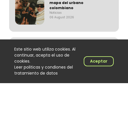
mapa del urbano
colombiano
Noticias
06 August 2026
El Hijo de Juana: el
Este sitio web utiliza cookies. Al
merenguero dominicano que
continuar, acepta el uso de
encontró en Colombia un
cookies.
Aceptar
nuevo escenario
Noticias
Leer politicas y condiones del
06 August 2026
tratamiento de datos
‘Calidad de exportación’, lo
nuevo de Los Primos de la
Perla
Noticias
06 August 2026