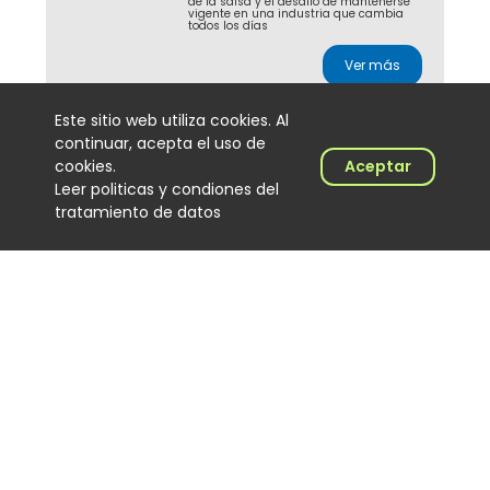
de la salsa y el desafío de mantenerse
vigente en una industria que cambia
todos los días
Ver más
Este sitio web utiliza cookies. Al
continuar, acepta el uso de
J Balvin y Ryan Castro
cookies.
Aceptar
lideran la radio
Leer politicas y condiones del
colombiana con
tratamiento de datos
Dalmation
Noticias
2026-08-04
Con más de 5 millones de impactos en
24 horas, Dalmation, de J Balvin y Ryan
Castro, se consolida como la canción
más sonada en las emisoras
colombianas
Ver más
Cómo Cali convirtió al DJ
de salsa en protagonista
de una cultura musical