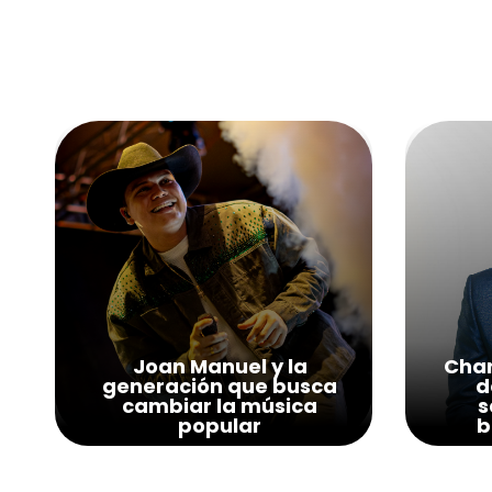
Joan Manuel y la
Char
generación que busca
d
cambiar la música
s
popular
b