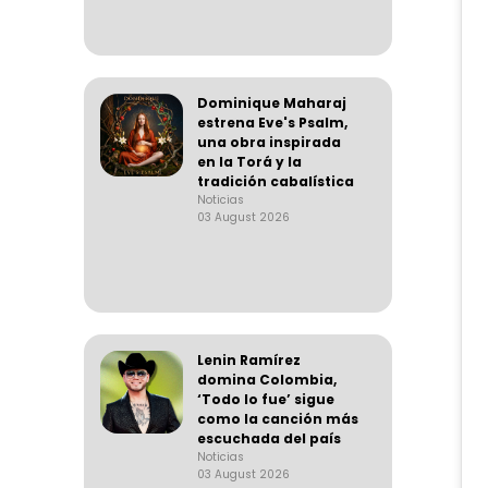
Dominique Maharaj
estrena Eve's Psalm,
una obra inspirada
en la Torá y la
tradición cabalística
Noticias
03 August 2026
Lenin Ramírez
domina Colombia,
‘Todo lo fue’ sigue
como la canción más
escuchada del país
Noticias
03 August 2026