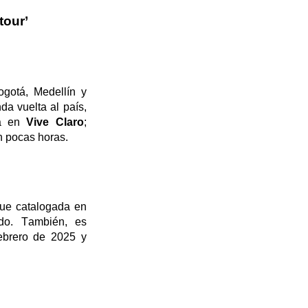
tour’
gotá, Medellín y
da vuelta al país,
tá en
Vive Claro
;
 pocas horas.
ue catalogada en
do. También, es
febrero de 2025 y