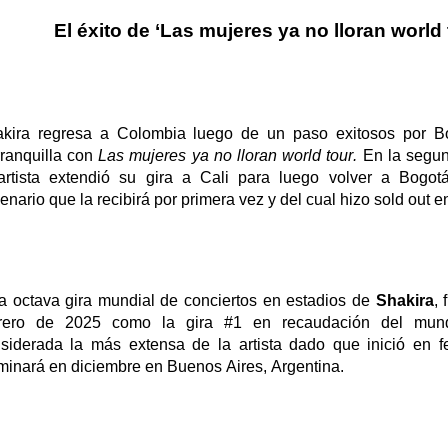
El éxito de ‘Las mujeres ya no lloran
world
kira regresa a Colombia luego de un paso exitosos por Bo
ranquilla con
Las
mujeres
y
a
n
o
l
loran
w
orld
t
our
.
En la segun
artista extendió su gira a Cali para luego volver a Bogo
enario que la recibirá por primera vez y del cual hizo
sold
out
en
ta
octava gira mundial de conciertos en estadios de
Shakira
,
f
brero de 2025 como la gira #1 en recaudación del mun
siderada la más extensa de la artista dado que inició en 
minará en diciembre en Buenos Aires, Argentina.