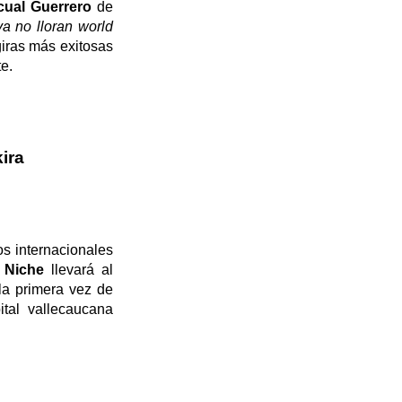
cual Guerrero
de
ya no lloran
world
giras más exitosas
e.
ira
os internacionales
 Niche
llevará al
la primera vez de
tal vallecaucana