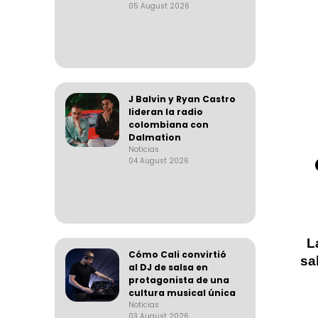
05 August 2026
J Balvin y Ryan Castro
lideran la radio
colombiana con
Dalmation
Noticias
04 August 2026
L
Cómo Cali convirtió
sa
al DJ de salsa en
protagonista de una
cultura musical única
Noticias
03 August 2026