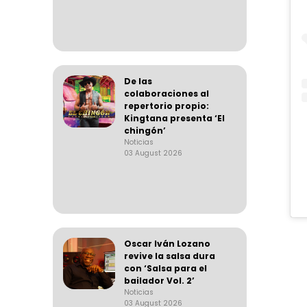
De las
colaboraciones al
repertorio propio:
Kingtana presenta ‘El
chingón’
Noticias
03 August 2026
Oscar Iván Lozano
revive la salsa dura
con ‘Salsa para el
bailador Vol. 2’
Noticias
03 August 2026