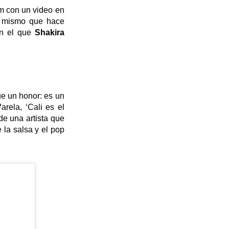
am con un video en
, mismo que hace
on el que
Shakira
ue un honor: es un
rela, ‘Cali es el
de una artista que
la salsa y el pop