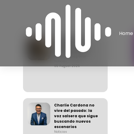
Home
Joan Manuel y la
generación que
busca cambiar la
música popular
Noticias
05 August 2026
Charlie Cardona no
vive del pasado: la
voz salsera que sigue
buscando nuevos
escenarios
Noticias