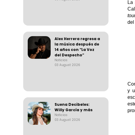
La 
Cal
tou
del
Alex Herrera regresa a
la música después de
14 años con “La Voz
del Despecho”
Noticias
03 August 2026
Con
y u
esc
est
Suena Decibeles:
Willy García y más
pro
Noticias
03 August 2026