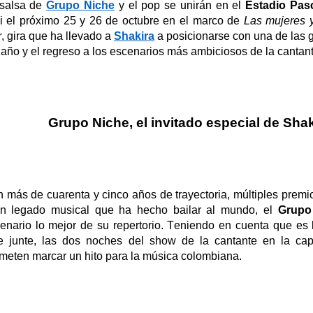
salsa
de
Grupo Niche
y el pop se unirán en el
Estadio Pas
i el próximo 25 y 26 de octubre en el marco de
Las mujeres 
r
,
gira
que ha llevado a
Shakira
a
posicionarse con una de las 
 año y el regreso a los escenarios más ambiciosos de la cantant
Grupo Niche, el invitado especial de Shak
 más de cuarenta y cinco años de trayectoria, múltiples premi
n legado musical que ha hecho bailar al mundo, el
Grupo
enario lo mejor de su repertorio
. Teniendo en cuenta que es 
e junte, las dos noches del
show
de la cantante en la capi
mete
n
marcar un hito para la música colombiana.