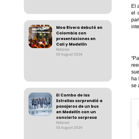
El 
el 
par
int
Moa Rivera debutó en
Colombia con
presentaciones en
Cali y Medellín
Noticias
03 August 2026
“Pa
ree
sue
ha 
se 
El Combo de las
Estrellas sorprendió a
pasajeros de un bus
en Medellín con un
concierto sorpresa
Noticias
03 August 2026