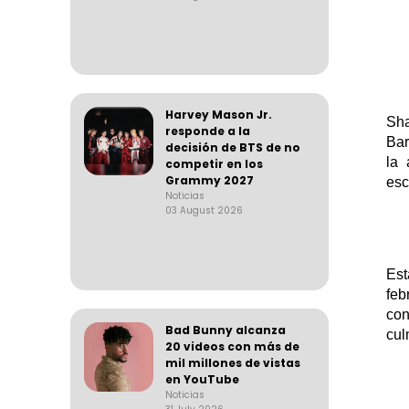
Harvey Mason Jr.
Sha
responde a la
Bar
decisión de BTS de no
la 
competir en los
Grammy 2027
esc
Noticias
03 August 2026
Es
fe
con
Bad Bunny alcanza
cul
20 videos con más de
mil millones de vistas
en YouTube
Noticias