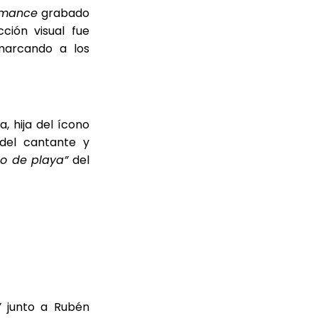
ormance
grabado
ción visual fue
marcando a los
, hija del ícono
 del cantante y
to de playa”
del
”
junto a Rubén