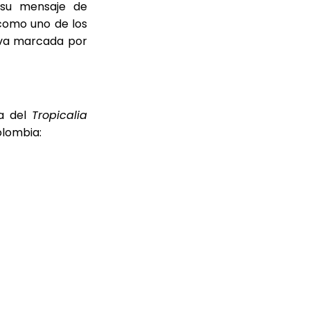
 su mensaje de
como uno de los
tiva marcada por
pa del
Tropicalia
olombia: