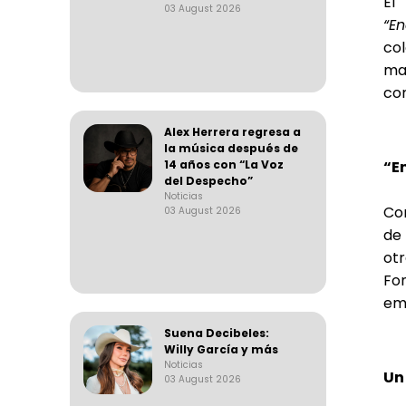
El
03 August 2026
“E
co
ma
con
Alex Herrera regresa a
la música después de
14 años con “La Voz
“E
del Despecho”
Noticias
Con
03 August 2026
de
otr
Fo
emo
Suena Decibeles:
Willy García y más
Noticias
Un
03 August 2026