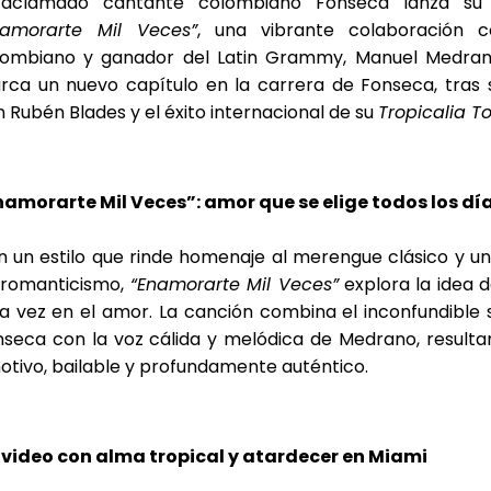
 aclamado cantante colombiano Fonseca lanza su 
namorarte Mil Veces”
, una vibrante colaboración 
lombiano y ganador del Latin Grammy, Manuel Medran
rca un nuevo capítulo en la carrera de Fonseca, tras 
 Rubén Blades y el éxito internacional de su
Tropicalia T
namorarte Mil Veces”: amor que se elige todos los dí
 un estilo que rinde homenaje al merengue clásico y u
 romanticismo,
“Enamorarte Mil Veces”
explora la idea d
a vez en el amor. La canción combina el inconfundible s
nseca con la voz cálida y melódica de Medrano, result
tivo, bailable y profundamente auténtico.
 video con alma tropical y atardecer en Miami