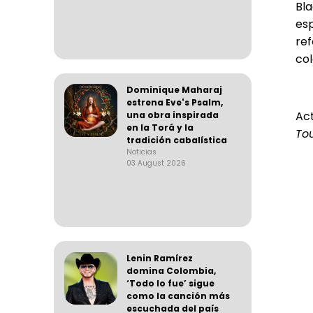
Bl
es
ref
col
Dominique Maharaj
estrena Eve's Psalm,
Ac
una obra inspirada
en la Torá y la
To
tradición cabalística
Noticias
03 August 2026
Lenin Ramírez
domina Colombia,
‘Todo lo fue’ sigue
como la canción más
escuchada del país