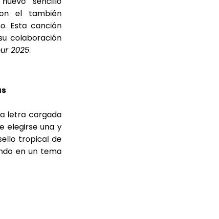
nuevo sencillo
con el también
o. Esta canción
su colaboración
our 2025
.
as
na letra cargada
e elegirse una y
ello tropical de
ando en un tema