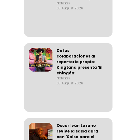
Noticias
03 August 2026
De las
colaboraciones al
repertorio propio:
Kingtana presenta ‘El
chingón’
Noticias
03 August 2026
Oscar Iván Lozano
revive la salsa dura
con ‘Salsa para el