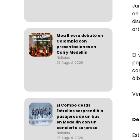
Jun
en
di
art
Moa Rivera debutó en
Colombia con
presentaciones en
Cali y Medellín
El 
Noticias
po
03 August 2026
co
ál
Ver
El Combo de las
Estrellas sorprendió a
pasajeros de un bus
De
en Medellín con un
concierto sorpresa
Noticias
Es
03 August 2026