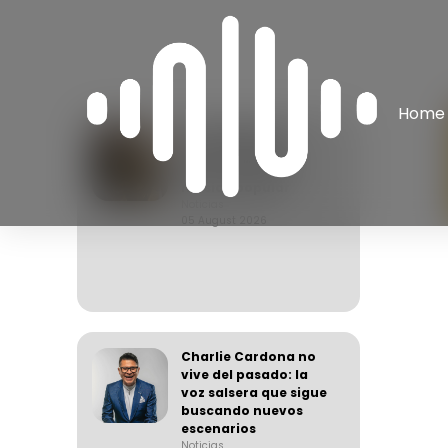
Home
Joan Manuel y la
generación que
busca cambiar la
música popular
Noticias
05 August 2026
Charlie Cardona no
vive del pasado: la
voz salsera que sigue
buscando nuevos
escenarios
Noticias