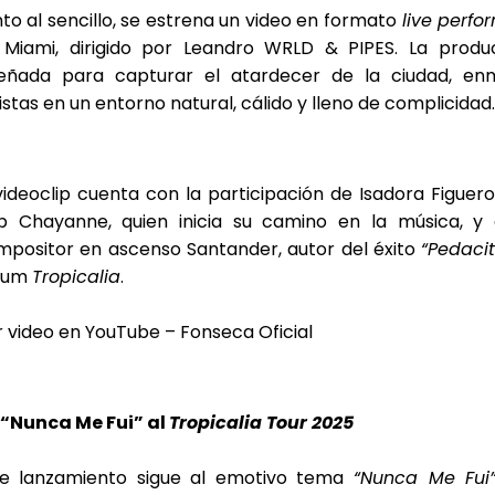
to al sencillo, se estrena un video en formato
live perf
 Miami, dirigido por Leandro WRLD & PIPES. La produc
señada para capturar el atardecer de la ciudad, en
istas en un entorno natural, cálido y lleno de complicidad.
videoclip cuenta con la participación de Isadora Figueroa
p Chayanne, quien inicia su camino en la música, y
mpositor en ascenso Santander, autor del éxito
“Pedaci
bum
Tropicalia
.
 video en YouTube – Fonseca Oficial
 “Nunca Me Fui” al
Tropicalia Tour 2025
te lanzamiento sigue al emotivo tema
“Nunca Me Fui