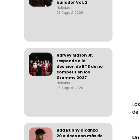
bailador Vol. 2’
Noticias
03 August 2026
Harvey Mason Jr.
responde a la
decisión de BTS de no
competir en los
Grammy 2027
Noticias
03 August 2026
Las
de 
Bad Bunny alcanza
20 videos con más de
Un