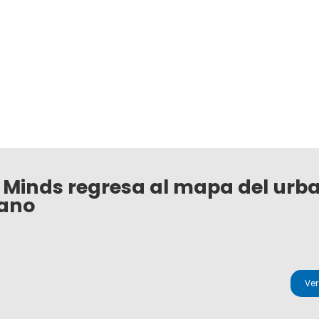
 Minds regresa al mapa del urb
ano
Ve