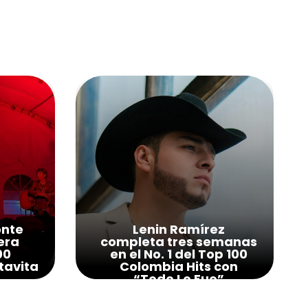
onte
Lenin Ramírez
era
completa tres semanas
00
en el No. 1 del Top 100
tavita
Colombia Hits con
“Todo Lo Fue”