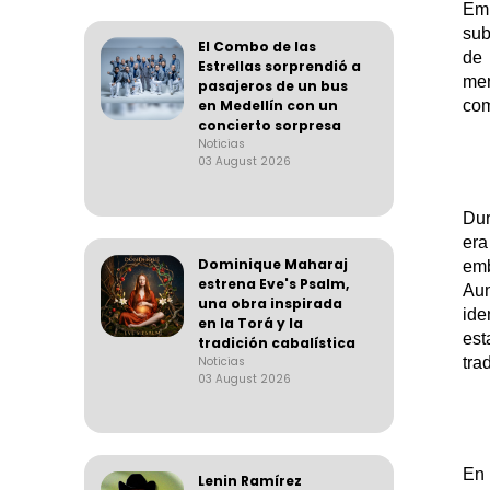
Em
sub
El Combo de las
de 
Estrellas sorprendió a
mer
pasajeros de un bus
en Medellín con un
com
concierto sorpresa
Noticias
03 August 2026
Dur
era
Dominique Maharaj
emb
estrena Eve's Psalm,
Aun
una obra inspirada
ide
en la Torá y la
est
tradición cabalística
Noticias
tra
03 August 2026
En 
Lenin Ramírez