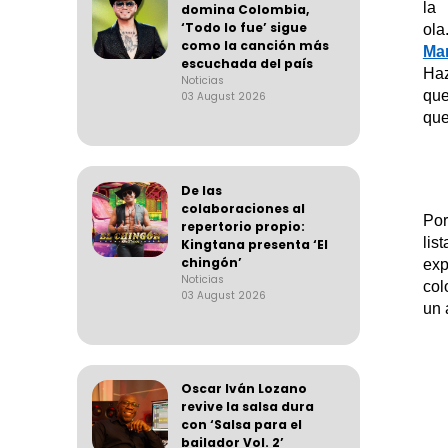
la
domina Colombia,
‘Todo lo fue’ sigue
ola
como la canción más
Ma
escuchada del país
Haz
Noticias
qu
03 August 2026
que
De las
colaboraciones al
Por
repertorio propio:
lis
Kingtana presenta ‘El
chingón’
exp
Noticias
col
03 August 2026
un 
Oscar Iván Lozano
revive la salsa dura
con ‘Salsa para el
bailador Vol. 2’