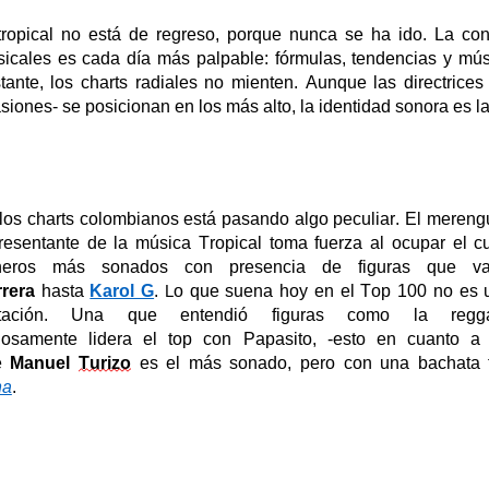
tropical no
está de
regres
o,
porque nunca se ha ido. La
con
icales
es cada día más palpable: fórmulas, tendencias y mús
tante, los charts radiales no mienten. Aunque las
directrices
siones- se posicionan en los más alto, la identidad sonora
es l
los charts colombianos
está pasando algo peculiar. El meren
resentante de la música Tropical toma fuerza al ocupar el cu
neros más sonados con presencia de figuras que 
rera
hasta
Karol G
.
o que suena hoy en el Top 10
0
no es u
L
tación.
Una que entendió figuras como la regga
iosamente
lidera
el top con Papasito, -esto en cuanto 
e
Manuel
Turizo
es el más sonado, pero con una bachata 
na
.