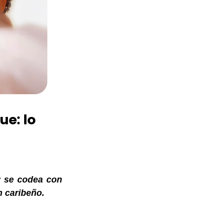
ue: lo
y
se codea con
 caribeño.