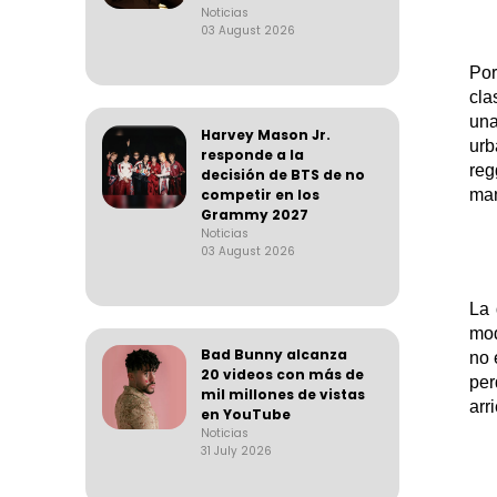
Noticias
03 August 2026
Po
cla
una
Harvey Mason Jr.
urb
responde a la
reg
decisión de BTS de no
competir en los
man
Grammy 2027
Noticias
03 August 2026
La 
mod
Bad Bunny alcanza
no
20 videos con más de
per
mil millones de vistas
arr
en YouTube
Noticias
31 July 2026