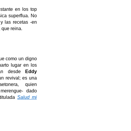
stante
en los
top
ica superflua. No
y las
recetas
-en
a que reina.
gue como un digno
arto lugar en los
van desde
Eddy
n revival; es una
etonera, qu
i
e
n
a merengue- dado
titulada
Salud mi