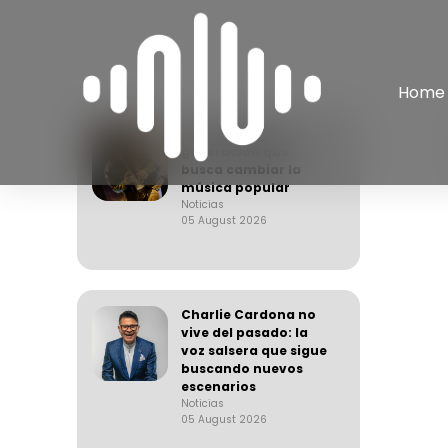
Home
Joan Manuel y la
generación que
busca cambiar la
música popular
Noticias
05 August 2026
Charlie Cardona no
vive del pasado: la
voz salsera que sigue
buscando nuevos
escenarios
Noticias
05 August 2026