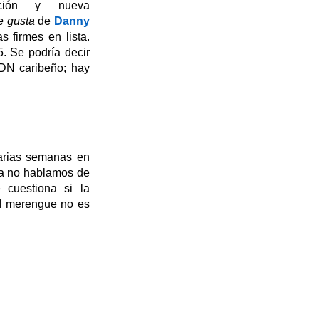
ición y nueva
e
g
usta
de
Danny
 firmes en lista
.
5.
Se podría decir
ADN caribeño; hay
arias
semanas en
 ya no hablamos de
 cuestiona si la
 el merengue no es