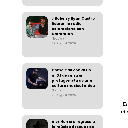
J Balvin y Ryan Castro
lideran la radio
colombiana con
Dalmation
Noticias
04 August 2026
Cómo Cali convirtió
al DJ de salsa en
protagonista de una
cultura musical única
Noticias
03 August 2026
E
el
u
Alex Herrera regresa a
la música después de