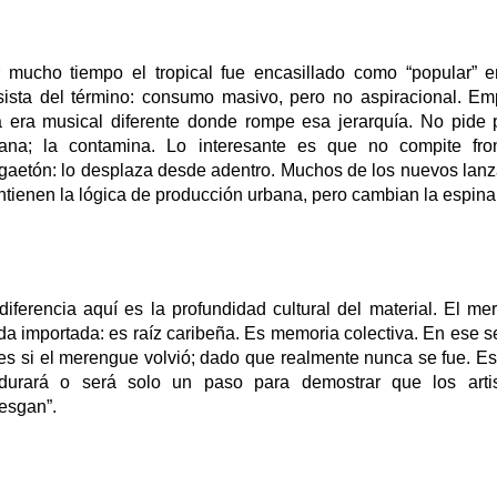
r mucho tiempo
el tropical fue encasillado como “popular” 
sista del término: consumo masivo, pero no aspiracional.
Emp
 era musical diferente donde
rompe esa jerarquía. No pide p
ana; la contamina.
Lo interesante es que no compite fro
gaetón: lo desplaza desde adentro. Muchos de los nuevos lanz
tienen la lógica de producción urbana, pero cambian la espina 
diferencia aquí es la profundidad cultural del material. El m
a importada: es raíz caribeña. Es memoria colectiva.
En ese se
 es
si el merengue volvió
; dado que realmente nunca se fue.
Es
durará o será solo un paso para demostrar que los arti
iesgan”.