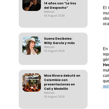
14 años con “La Voz
del Despecho”
El 
Noticias
mus
03 August 2026
obs
oca
Suena Decibeles:
Willy García y más
Noticias
En 
03 August 2026
rep
gé
Her
mu
Moa Rivera debutó en
cur
Colombia con
qu
presentaciones en
rei
Cali y Medellín
Noticias
03 August 2026