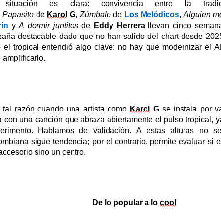
 situación es clara: convivencia entre la trad
.
Papasito
de
Karol
G
,
Zúmbalo
de
Los Melódicos
,
Alguien
m
rín
y
A
d
ormir
j
untitos
de
Eddy Herrera
llevan cinco semanas
aña destacable dado que no han salido del chart desde 202
e e
l tropical entendió algo clave: no hay que modernizar el 
 amplificarlo.
 tal razón cuando una artista como
Karol
G
se instala
por v
ta con una canción que abraza abiertamente el pulso tropical,
erimento. Hablamos de validación.
A estas alturas no se
ombiana sigue tendencia; por el contrario, permite evaluar si
accesorio sino un centro.
De lo popular a lo
cool