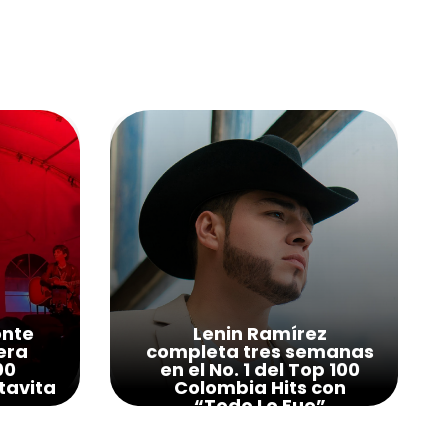
onte
Lenin Ramírez
era
completa tres semanas
00
en el No. 1 del Top 100
tavita
Colombia Hits con
“Todo Lo Fue”