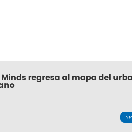
 Minds regresa al mapa del urb
ano
Ve