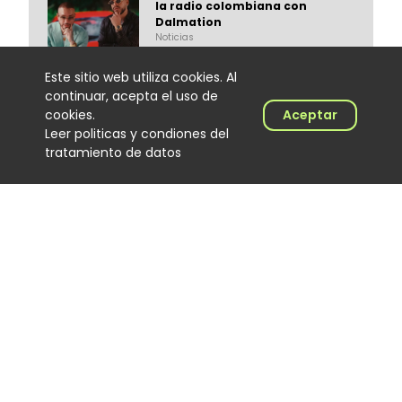
la radio colombiana con
Dalmation
Noticias
04 August 2026
Este sitio web utiliza cookies. Al
continuar, acepta el uso de
cookies.
Aceptar
Leer politicas y condiones del
tratamiento de datos
Cómo Cali convirtió al DJ de
salsa en protagonista de una
cultura musical única
Noticias
03 August 2026
Alex Herrera regresa a la
música después de 14 años
con “La Voz del Despecho”
Noticias
03 August 2026