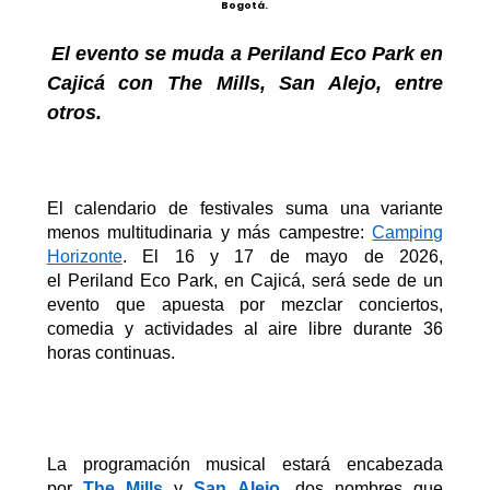
Bogotá.
El
evento
se muda
a
Periland
Eco Park
en
Cajicá con
The
Mills, San Alejo
, entre
otros
.
El calendario de festivales suma una variante
menos multitudinaria y más campestre
:
Camping
Horizonte
.
E
l 16 y 17 de mayo de 2026,
el
Periland
Eco Park, en Cajicá, será sede de un
evento que apuesta por mezclar conciertos,
comedia y actividades al aire libre durante 36
horas continuas.
La programación musical estará encabezada
por
The Mills
y
San Alejo
, dos nombres que