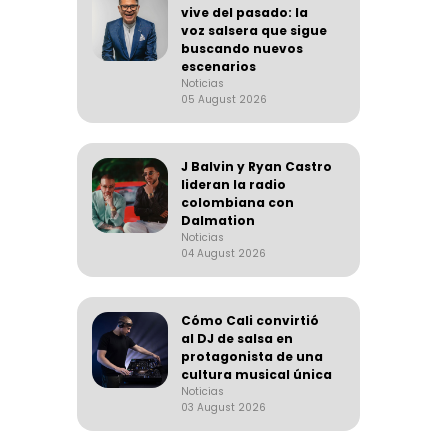
vive del pasado: la
voz salsera que sigue
buscando nuevos
escenarios
Noticias
05 August 2026
J Balvin y Ryan Castro
lideran la radio
colombiana con
Dalmation
Noticias
04 August 2026
Cómo Cali convirtió
al DJ de salsa en
protagonista de una
cultura musical única
Noticias
03 August 2026