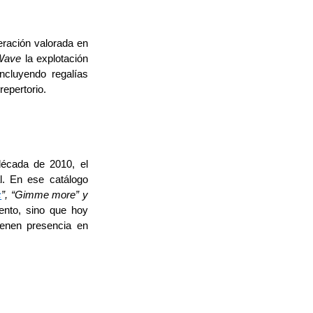
eración valorada en
ave
la explotación
incluyendo regalías
repertorio.
década de 2010, el
l. En ese catálogo
c
”, “
Gimme
m
ore” y
nto, sino que hoy
ienen presencia en