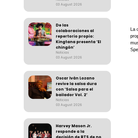
03 August 2026
De las
La 
colaboraciones al
pro
repertorio propio:
Kingtana presenta ‘El
mus
chingón’
Spe
Noticias
03 August 2026
Oscar Iván Lozano
revive la salsa dura
con ‘Salsa para el
bailador Vol. 2’
Noticias
03 August 2026
Harvey Mason Jr.
responde a la
decisión de BTS de no