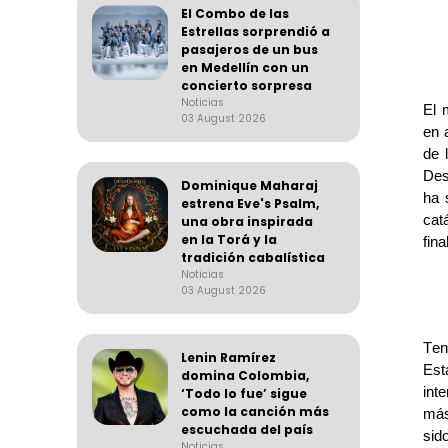
El Combo de las
Estrellas sorprendió a
pasajeros de un bus
en Medellín con un
concierto sorpresa
Noticias
El 
03 August 2026
en 
de 
Des
Dominique Maharaj
ha 
estrena Eve's Psalm,
cat
una obra inspirada
en la Torá y la
fin
tradición cabalística
Noticias
03 August 2026
Ten
Lenin Ramírez
Est
domina Colombia,
int
‘Todo lo fue’ sigue
como la canción más
más
escuchada del país
sido
Noticias