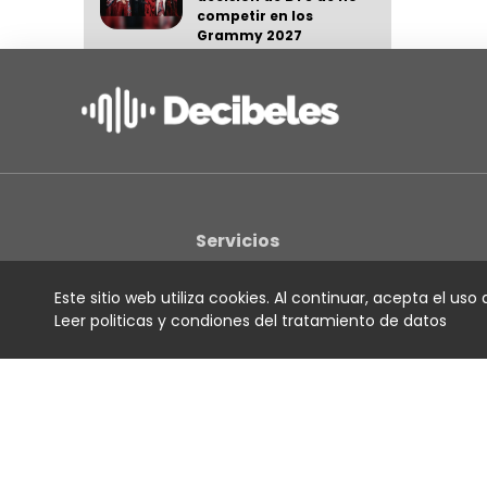
competir en los
Grammy 2027
Noticias
03 August 2026
Bad Bunny alcanza
20 videos con más de
mil millones de vistas
en YouTube
Noticias
Servicios
31 July 2026
Para artistas
Este sitio web utiliza cookies. Al continuar, acepta el uso
Para productores
Leer politicas y condiones del tratamiento de datos
Para sociedades de gestion
Para radio
Para estaciones independientes