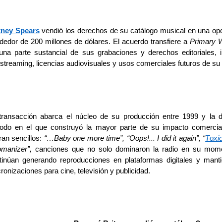
tney Spears
vendió los derechos de su catálogo musical en una op
ededor de 200 millones de dólares. El acuerdo transfiere a
Primary
W
una parte sustancial de sus grabaciones y derechos editoriales, 
streaming
, licencias audiovisuales y usos comerciales futuros de su 
transacción abarca el núcleo de su producción entre 1999 y la 
iodo en el que construyó la mayor parte de su impacto comercia
ran sencillos
:
“…Baby
o
ne
m
ore
t
ime”, “
Oops
!... I
d
id
i
t
a
gain
”, “
Toxi
manizer
”,
canciones que no solo dominaron la radio en su mome
tinúan generando reproducciones en plataformas digitales y mant
cronizaciones para cine, televisión y publicidad.