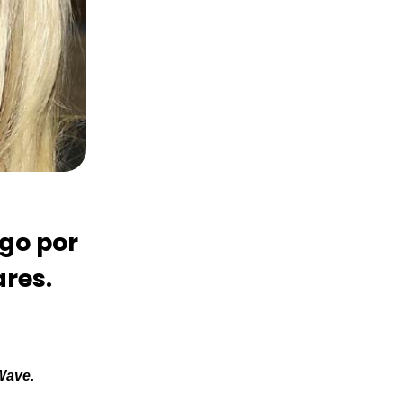
go por
ares.
ave.