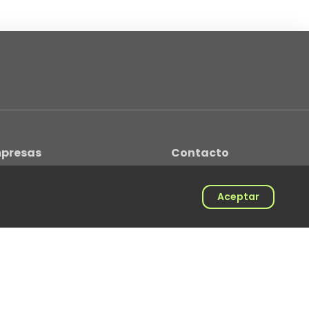
presas
Contacto
 la empresa
Instagram
orio Artistas
Tiktok
Aceptar
Revista
Youtube
Spotify
Linkedin
Twitter