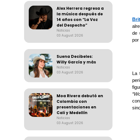
Alex Herrera regresa a
la música después de
Bri
14 años con “La Voz
del Despecho”
alr
Noticias
de 
03 August 2026
por
Suena Decibeles:
Willy García y más
Noticias
03 August 2026
La 
per
figu
“
Wo
Moa Rivera debutó en
con
Colombia con
presentaciones en
sin
Cali y Medellín
Noticias
03 August 2026