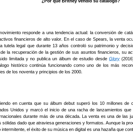
¿Por qué Britney vendió su catálogo?
movimiento
responde a una tendencia actual:
la conversión de catá
activos financieros de alto valor. En el caso de Spears, la venta oc
la tutela legal que durante 13 años controló su patrimonio y decisi
de la recuperación de la gestión de sus asuntos financieros, su act
sido limitada y no publica un álbum de estudio desde
Glory
(2016
álogo histórico continúa funcionando como uno de los más recon
ales de los noventa y principios de los 2000.
iendo en cuenta que s
u álbum debut superó los 10 millones de 
ados Unidos y marcó el inicio de una racha de lanzamientos que 
ernacionales durante más de una década.
La venta es una de las ju
 sólidas dado que atraviesa generaciones y formatos.
Aunque la pro
 intermitente, el
éxito de su música en digital es una hazaña que cont