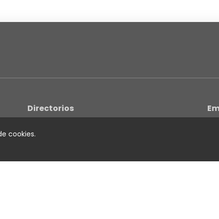
Directorios
Em
Charts Colombia
Sobre
 de cookies.
Colombia Hits
Direct
Noticias
Lanzamientos Musicales
Fieles Seguidores