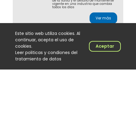
de la salsa y el desafío de mantenerse
vigente en una industria que cambia
todos los días
Ver más
Este sitio web utiliza cookies. Al
continuar, acepta el uso de
J Balvin y Ryan Castro
cookies.
Aceptar
lideran la radio
Leer politicas y condiones del
colombiana con
tratamiento de datos
Dalmation
Noticias
2026-08-04
Con más de 5 millones de impactos en
24 horas, Dalmation, de J Balvin y Ryan
Castro, se consolida como la canción
más sonada en las emisoras
colombianas
Ver más
Cómo Cali convirtió al DJ
de salsa en protagonista
de una cultura musical