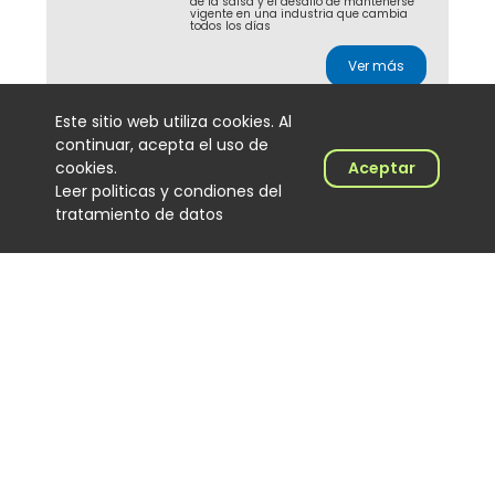
de la salsa y el desafío de mantenerse
vigente en una industria que cambia
todos los días
Ver más
Este sitio web utiliza cookies. Al
continuar, acepta el uso de
J Balvin y Ryan Castro
cookies.
Aceptar
lideran la radio
Leer politicas y condiones del
colombiana con
tratamiento de datos
Dalmation
Noticias
2026-08-04
Con más de 5 millones de impactos en
24 horas, Dalmation, de J Balvin y Ryan
Castro, se consolida como la canción
más sonada en las emisoras
colombianas
Ver más
Cómo Cali convirtió al DJ
de salsa en protagonista
de una cultura musical