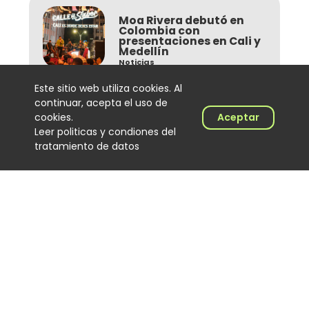
Moa Rivera debutó en
Colombia con
presentaciones en Cali y
Medellín
Noticias
2026-08-03
Este sitio web utiliza cookies. Al
Ver más
continuar, acepta el uso de
cookies.
Aceptar
Leer politicas y condiones del
tratamiento de datos
El Combo de las Estrellas
sorprendió a pasajeros
de un bus en Medellín
con un concierto
sorpresa
Noticias
2026-08-03
Ver más